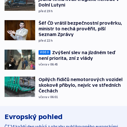
Dolní Lutyni
před 19
h
Šéf ČD vrátil bezpečnostní prověrku,
ministr to nechá prověřit, píší
Seznam Zprávy
před 22
h
Zvýšení slev na jízdném teď
VIDEO
není priorita, zní z vlády
včera v 06:45
Opilých řidičů nemotorových vozidel
skokově přibylo, nejvíc ve středních
Čechách
včera v 06:01
Evropský pohled
ČT24 každý den vybírá z obsahu publikovaného evropskými