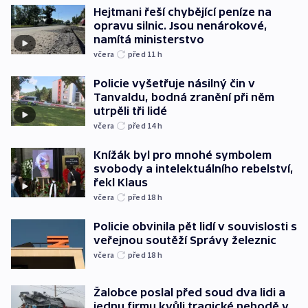
Hejtmani řeší chybějící peníze na
opravu silnic. Jsou nenárokové,
namítá ministerstvo
včera
před 11
h
Policie vyšetřuje násilný čin v
Tanvaldu, bodná zranění při něm
utrpěli tři lidé
včera
před 14
h
Knížák byl pro mnohé symbolem
svobody a intelektuálního rebelství,
řekl Klaus
včera
před 18
h
Policie obvinila pět lidí v souvislosti s
veřejnou soutěží Správy železnic
včera
před 18
h
Žalobce poslal před soud dva lidi a
jednu firmu kvůli tragické nehodě v