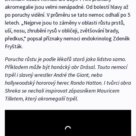
akromegalie jsou velmi nenápadné. Od bolestí hlavy až
po poruchy vidění. V průměru se tato nemoc odhalí po 5
letech. „Nejprve jsou to záměny v oblasti růstu prstů,
uší, nosu, zhrubění rysů v obličeji, zvětšování brady,
předkus,“ popsal příznaky nemoci endokrinolog Zdeněk
Fryšták.
Porucha růstu je podle lékařů stará jako lidstvo samo.
Příkladem může být hanácký obr Drásal. Touto nemocí
trpěl i slavný wrestler André the Giant, nebo
hollywoodský hororový herec Rondo Hatton. I tvůrci obra
Shreka se nechali inspirovat zápasníkem Mauricem
Tilletem, který akromegalií trpěl.