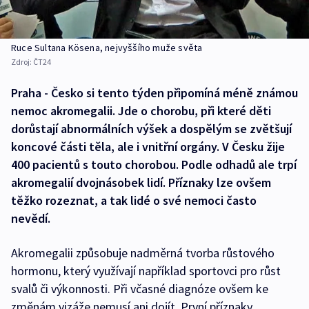
Ruce Sultana Kösena, nejvyššího muže světa
Zdroj:
ČT24
Praha - Česko si tento týden připomíná méně známou
nemoc akromegalii. Jde o chorobu, při které děti
dorůstají abnormálních výšek a dospělým se zvětšují
koncové části těla, ale i vnitřní orgány. V Česku žije
400 pacientů s touto chorobou. Podle odhadů ale trpí
akromegalií dvojnásobek lidí. Příznaky lze ovšem
těžko rozeznat, a tak lidé o své nemoci často
nevědí.
Akromegalii způsobuje nadměrná tvorba růstového
hormonu, který využívají například sportovci pro růst
svalů či výkonnosti. Při včasné diagnóze ovšem ke
změnám vizáže nemusí ani dojít. První příznaky