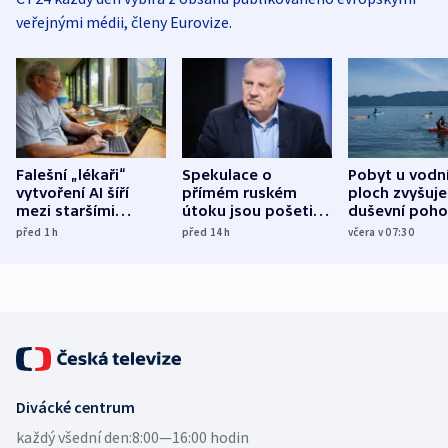
veřejnými médii, členy Eurovize.
Falešní „lékaři“
Spekulace o
Pobyt u vodn
vytvoření AI šíří
přímém ruském
ploch zvyšuje
mezi staršími
útoku jsou pošetilé,
duševní poho
Poláky nebezpečné
míní estonský
ukázala
před 1
h
před 14
h
včera v 07:30
zdravotní rady
bezpečnostní
mezinárodní 
expert
Divácké centrum
každý všední den:
8:00—16:00 hodin