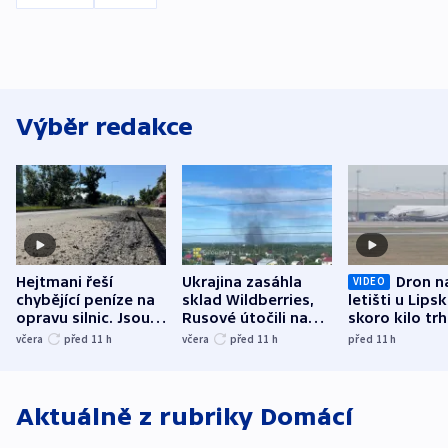
Výběr redakce
Hejtmani řeší
Ukrajina zasáhla
Dron n
VIDEO
chybějící peníze na
sklad Wildberries,
letišti u Lips
opravu silnic. Jsou
Rusové útočili na
skoro kilo trh
nenárokové, namítá
trh, hasiče či
indicie ukazuj
včera
před 11
h
včera
před 11
h
před 11
h
ministerstvo
stadion
Rusko
Aktuálně z rubriky
Domácí