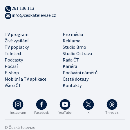
261 136 113
info@ceskatelevize.cz
TV program
Pro média
Živé vysílání
Reklama
TV poplatky
Studio Brno
Teletext
Studio Ostrava
Podcasty
Rada ČT
Počasí
Kariéra
E-shop
Podávání námětů
Mobilní a TV aplikace
Časté dotazy
Vše o ČT
Kontakty
Instagram
Facebook
YouTube
X
Threads
© Česká televize