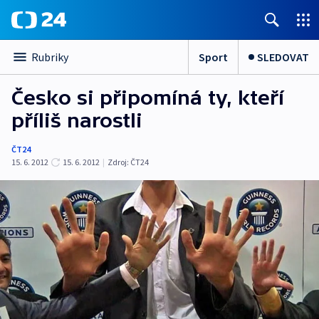
Sport
SLEDOVAT
Rubriky
Česko si připomíná ty, kteří
příliš narostli
ČT24
15. 6. 2012
15. 6. 2012
|
Zdroj:
ČT24