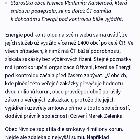
Starostka obce Nivnice Vladimíra Kaislerová, která
smlouvu podepsala, se na dotaz ČT odmítla
k dohodám s Energií pod kontrolou blíže vyjádřit.
Energie pod kontrolou na svém webu sama uvádí, že
jejích služeb už využilo více než 1400 obcí po celé ČR. Ve
všech případech, k nimž má ČT bližší podrobnosti,
získala zakázky bez výběrových řízení. Stejné poznatky
má i protikorupční organizace Oživení, která se Energií
pod kontrolou začala před časem zabývat. „V obcích,
kde plnění této veřejné zakázky převyšuje hodnotu
dvou milionů korun, obce pravděpodobně porušily
zákon o veřejných zakázkách, protože dle jejich
vyjádření uzavřely smlouvu přímo s touto společností,“
dodává právník společnosti Oživení Marek Zelenka.
Obec Nivnice zaplatila dle smlouvy 4 miliony korun.
Nejde ale zdaleka o nejvyšší sumu. Například