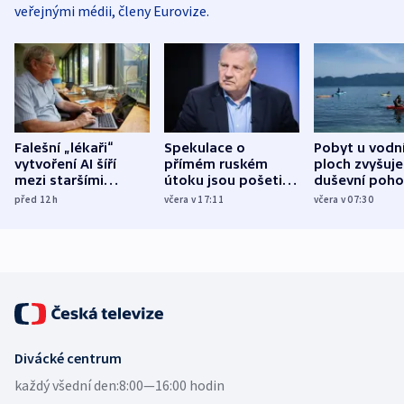
veřejnými médii, členy Eurovize.
Falešní „lékaři“
Spekulace o
Pobyt u vodn
vytvoření AI šíří
přímém ruském
ploch zvyšuje
mezi staršími
útoku jsou pošetilé,
duševní poho
Poláky nebezpečné
míní estonský
ukázala
před 12
h
včera v 17:11
včera v 07:30
zdravotní rady
bezpečnostní
mezinárodní 
expert
Divácké centrum
každý všední den:
8:00—16:00 hodin