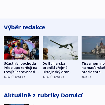
Výběr redakce
Účastníci pochodu
Do Bulharska
Tisza nomino
Pride upozorňují na
pronikl zřejmě
na maďarské
trvající nerovnosti i
ukrajinský dron,
prezidenta
společenskou
explodoval kilometr
bývalého šéf
12:02
před 1
h
13:05
před 1
h
před 4
h
atmosféru
od plynovodu
nejvyššího s
Aktuálně z rubriky
Domácí