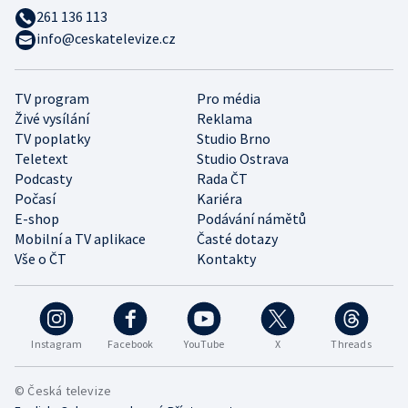
261 136 113
info@ceskatelevize.cz
TV program
Pro média
Živé vysílání
Reklama
TV poplatky
Studio Brno
Teletext
Studio Ostrava
Podcasty
Rada ČT
Počasí
Kariéra
E-shop
Podávání námětů
Mobilní a TV aplikace
Časté dotazy
Vše o ČT
Kontakty
Instagram
Facebook
YouTube
X
Threads
© Česká televize