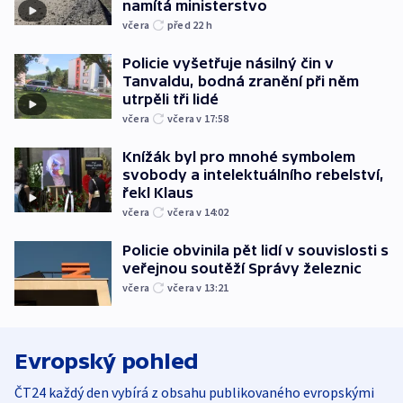
namítá ministerstvo
včera
před 22
h
Policie vyšetřuje násilný čin v
Tanvaldu, bodná zranění při něm
utrpěli tři lidé
včera
včera v 17:58
Knížák byl pro mnohé symbolem
svobody a intelektuálního rebelství,
řekl Klaus
včera
včera v 14:02
Policie obvinila pět lidí v souvislosti s
veřejnou soutěží Správy železnic
včera
včera v 13:21
Evropský pohled
ČT24 každý den vybírá z obsahu publikovaného evropskými