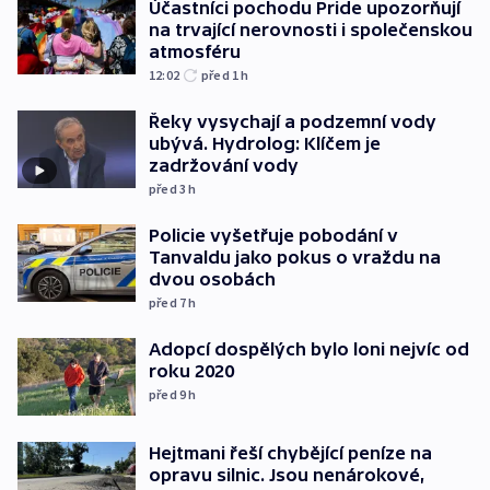
Účastníci pochodu Pride upozorňují
na trvající nerovnosti i společenskou
atmosféru
12:02
před 1
h
Řeky vysychají a podzemní vody
ubývá. Hydrolog: Klíčem je
zadržování vody
před 3
h
Policie vyšetřuje pobodání v
Tanvaldu jako pokus o vraždu na
dvou osobách
před 7
h
Adopcí dospělých bylo loni nejvíc od
roku 2020
před 9
h
Hejtmani řeší chybějící peníze na
opravu silnic. Jsou nenárokové,