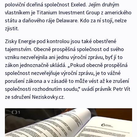
poloviční dceřiná společnost Exeled. Jejím druhým
vlastníkem je Titanium Investment Group z amerického
státu a daňového ráje Delaware. Kdo za ní stojí, nelze
zjistit.
Zisky Energie pod kontrolou jsou také obestřené
tajemstvím. Obecně prospěšná společnost od svého
vzniku nezveřejnila ani jednu výroční zprávu, byť jí to
zákon jednoznačně ukládá. „Pokud obecně prospěšná
společnost nezveřejňuje výroční zprávu, je to vážné
porušení zákona a v zásadě to může vést až ke zrušení
společnosti rozhodnutím soudu,“ uvádí právník Petr Vít
ze sdružení Neziskovky.cz.