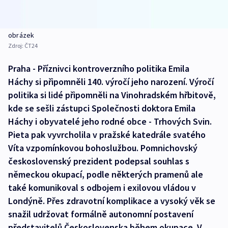
obrázek
Zdroj:
ČT24
Praha - Příznivci kontroverzního politika Emila
Háchy si připomněli 140. výročí jeho narození. Výročí
politika si lidé připomněli na Vinohradském hřbitově,
kde se sešli zástupci Společnosti doktora Emila
Háchy i obyvatelé jeho rodné obce - Trhových Svin.
Pieta pak vyvrcholila v pražské katedrále svatého
Víta vzpomínkovou bohoslužbou. Pomnichovský
československý prezident podepsal souhlas s
německou okupací, podle některých pramenů ale
také komunikoval s odbojem i exilovou vládou v
Londýně. Přes zdravotní komplikace a vysoký věk se
snažil udržovat formálně autonomní postavení
představitelů Československa během okupace. V