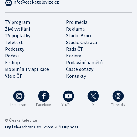
info@ceskatelevize.cz
TV program
Pro média
Živé vysílání
Reklama
TV poplatky
Studio Brno
Teletext
Studio Ostrava
Podcasty
Rada ČT
Počasí
Kariéra
E-shop
Podávání námětů
Mobilní a TV aplikace
Časté dotazy
Vše o ČT
Kontakty
Instagram
Facebook
YouTube
X
Threads
© Česká televize
•
•
English
Ochrana soukromí
Přístupnost