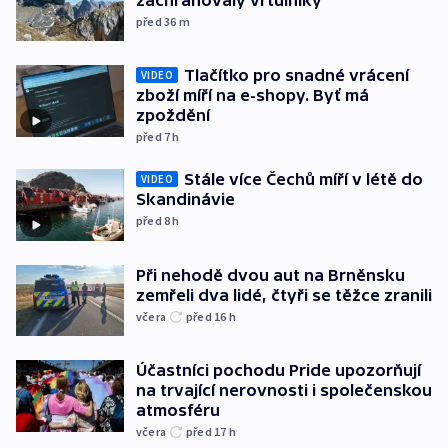
před 36
m
Tlačítko pro snadné vrácení
VIDEO
zboží míří na e-shopy. Byť má
zpoždění
před 7
h
Stále více Čechů míří v létě do
VIDEO
Skandinávie
před 8
h
Při nehodě dvou aut na Brněnsku
zemřeli dva lidé, čtyři se těžce zranili
včera
před 16
h
Účastníci pochodu Pride upozorňují
na trvající nerovnosti i společenskou
atmosféru
včera
před 17
h