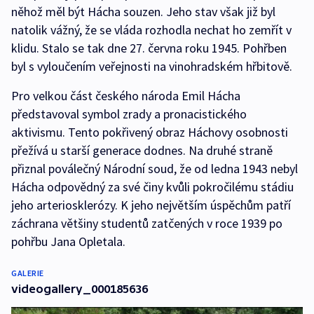
něhož měl být Hácha souzen. Jeho stav však již byl
natolik vážný, že se vláda rozhodla nechat ho zemřít v
klidu. Stalo se tak dne 27. června roku 1945. Pohřben
byl s vyloučením veřejnosti na vinohradském hřbitově.
Pro velkou část českého národa Emil Hácha
představoval symbol zrady a pronacistického
aktivismu. Tento pokřivený obraz Háchovy osobnosti
přežívá u starší generace dodnes. Na druhé straně
přiznal poválečný Národní soud, že od ledna 1943 nebyl
Hácha odpovědný za své činy kvůli pokročilému stádiu
jeho arteriosklerózy. K jeho největším úspěchům patří
záchrana většiny studentů zatčených v roce 1939 po
pohřbu Jana Opletala.
GALERIE
videogallery_000185636