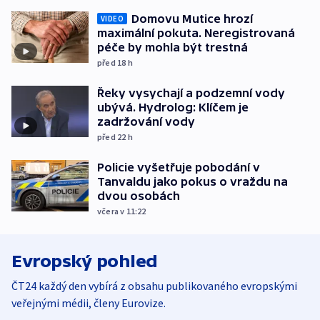
Domovu Mutice hrozí
VIDEO
maximální pokuta. Neregistrovaná
péče by mohla být trestná
před 18
h
Řeky vysychají a podzemní vody
ubývá. Hydrolog: Klíčem je
zadržování vody
před 22
h
Policie vyšetřuje pobodání v
Tanvaldu jako pokus o vraždu na
dvou osobách
včera v 11:22
Evropský pohled
ČT24 každý den vybírá z obsahu publikovaného evropskými
veřejnými médii, členy Eurovize.