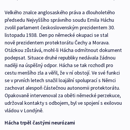
Velkého znalce anglosaského práva a dlouholetého
předsedu Nejvyššího správního soudu Emila Háchu
zvolil parlament československým prezidentem 30.
listopadu 1938. Den po německé okupaci se stal
nově prezidentem protektorátu Čechy a Morava.
Otázkou zůstává, mohl-li Hácha odmítnout dokument
podepsat. Situace druhé republiky nedávala žádnou
naději na úspěšný odpor. Hácha se tak rozhodl pro
cestu menšího zla a věřil, že v ní obstojí. Ve své funkci
se v prvních letech snažil loajální spoluprací s Němci
zachovat alespoň částečnou autonomii protektorátu.
Opakovaně intervenoval za oběti německé perzekuce,
udržoval kontakty s odbojem, byl ve spojení s exilovou
vládou v Londýně.
Hácha trpěl častými neurózami