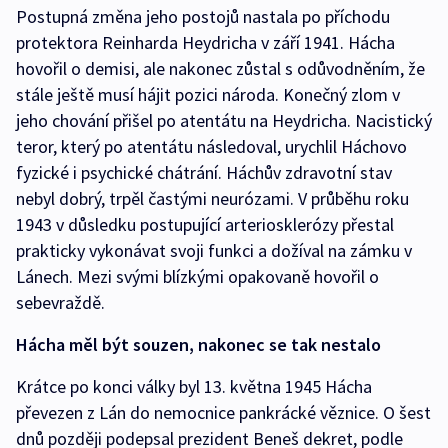
Postupná změna jeho postojů nastala po příchodu
protektora Reinharda Heydricha v září 1941. Hácha
hovořil o demisi, ale nakonec zůstal s odůvodněním, že
stále ještě musí hájit pozici národa. Konečný zlom v
jeho chování přišel po atentátu na Heydricha. Nacistický
teror, který po atentátu následoval, urychlil Háchovo
fyzické i psychické chátrání. Háchův zdravotní stav
nebyl dobrý, trpěl častými neurózami. V průběhu roku
1943 v důsledku postupující arteriosklerózy přestal
prakticky vykonávat svoji funkci a dožíval na zámku v
Lánech. Mezi svými blízkými opakovaně hovořil o
sebevraždě.
Hácha měl být souzen, nakonec se tak nestalo
Krátce po konci války byl 13. května 1945 Hácha
převezen z Lán do nemocnice pankrácké věznice. O šest
dnů později podepsal prezident Beneš dekret, podle