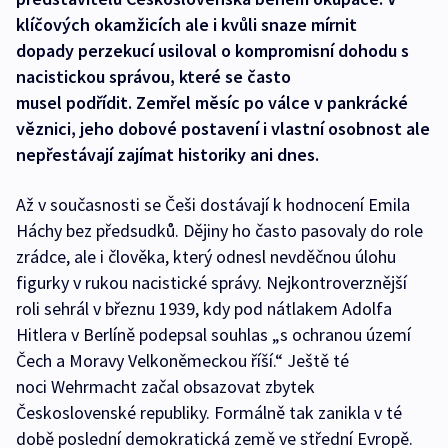
klíčových okamžicích ale i kvůli snaze mírnit
dopady perzekucí usiloval o kompromisní dohodu s
nacistickou správou, které se často
musel podřídit. Zemřel měsíc po válce v pankrácké
věznici, jeho dobové postavení i vlastní osobnost ale
nepřestávají zajímat historiky ani dnes.
Až v současnosti se Češi dostávají k hodnocení Emila
Háchy bez předsudků. Dějiny ho často pasovaly do role
zrádce, ale i člověka, který odnesl nevděčnou úlohu
figurky v rukou nacistické správy. Nejkontroverznější
roli sehrál v březnu 1939, kdy pod nátlakem Adolfa
Hitlera v Berlíně podepsal souhlas „s ochranou území
Čech a Moravy Velkoněmeckou říší.“ Ještě té
noci Wehrmacht začal obsazovat zbytek
Československé republiky. Formálně tak zanikla v té
době poslední demokratická země ve střední Evropě.