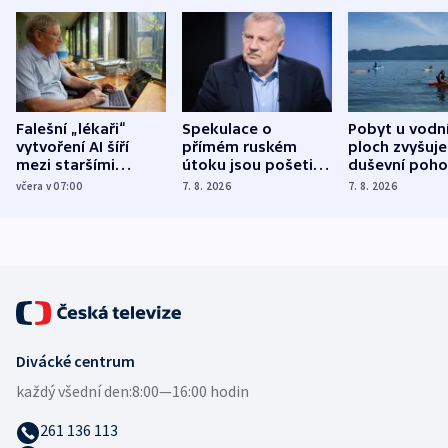
Falešní „lékaři“
Spekulace o
Pobyt u vodn
vytvoření AI šíří
přímém ruském
ploch zvyšuje
mezi staršími
útoku jsou pošetilé,
duševní poho
Poláky nebezpečné
míní estonský
ukázala
včera v 07:00
7. 8. 2026
7. 8. 2026
zdravotní rady
bezpečnostní
mezinárodní 
expert
Divácké centrum
každý všední den:
8:00—16:00 hodin
261 136 113