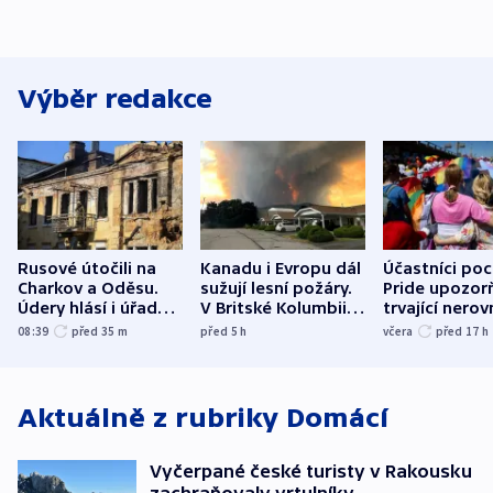
Výběr redakce
Rusové útočili na
Kanadu i Evropu dál
Účastníci po
Charkov a Oděsu.
sužují lesní požáry.
Pride upozorň
Údery hlásí i úřady v
V Britské Kolumbii
trvající nerov
Bělgorodu
evakuovali tisíce lidí
společensko
08:39
před 35
m
před 5
h
včera
před 17
h
atmosféru
Aktuálně z rubriky
Domácí
Vyčerpané české turisty v Rakousku
zachraňovaly vrtulníky