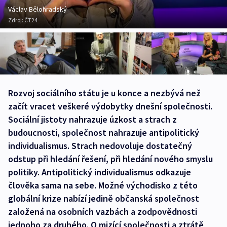
Václav Bělohradský
Zdroj:
ČT24
Rozvoj sociálního státu je u konce a nezbývá než
začít vracet veškeré výdobytky dnešní společnosti.
Sociální jistoty nahrazuje úzkost a strach z
budoucnosti, společnost nahrazuje antipolitický
individualismus. Strach nedovoluje dostatečný
odstup při hledání řešení, při hledání nového smyslu
politiky. Antipolitický individualismus odkazuje
člověka sama na sebe. Možné východisko z této
globální krize nabízí jedině občanská společnost
založená na osobních vazbách a zodpovědnosti
jednoho za druhého. O mizící společnosti a ztrátě