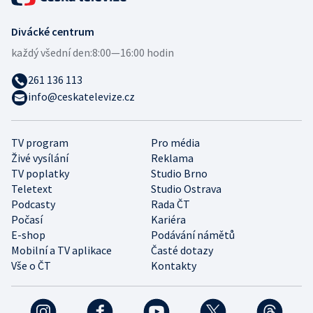
Divácké centrum
každý všední den:
8:00—16:00 hodin
261 136 113
info@ceskatelevize.cz
TV program
Pro média
Živé vysílání
Reklama
TV poplatky
Studio Brno
Teletext
Studio Ostrava
Podcasty
Rada ČT
Počasí
Kariéra
E-shop
Podávání námětů
Mobilní a TV aplikace
Časté dotazy
Vše o ČT
Kontakty