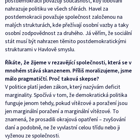
postdemokracii považují současnost, kdy lobování
nahrazuje politiku ve všech sférách. Havel za
postdemokracii považuje společnost založenou na
malých strukturách, kde přežívají osobní vazby a taky
osobní zodpovědnost za druhého. Já věřím, že sociální
stát musí být nahrazen těmito postdemokratickými
strukturami v Havlově smyslu.
Říkáte, že žijeme v rezavějící společnosti, která se v
mnohém stává skanzenem. Příliš moralizujeme, jsme
málo pragmatičtí. Proč taková skepse?
V politice platí jeden zákon, který nazývám deficit
marginality. Spočívá v tom, že demokratická politika
funguje jenom tehdy, pokud vítězové a poražení jsou
jen marginální poražení a marginální vítězové. To
znamená, že prosadili okrajová opatření – zvyšování
daní a podobně, ne že vyvlastní celou třídu nebo ji
vyženou ze společnosti.