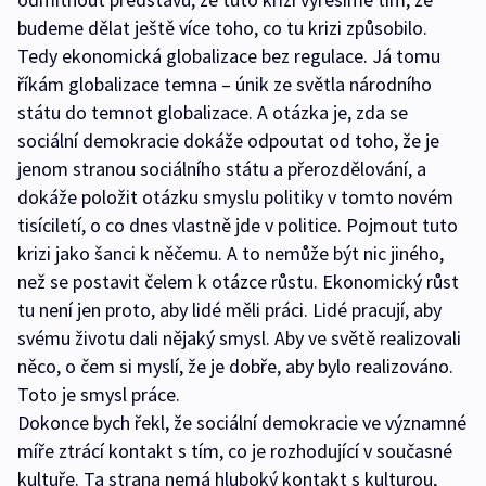
budeme dělat ještě více toho, co tu krizi způsobilo.
Tedy ekonomická globalizace bez regulace. Já tomu
říkám globalizace temna – únik ze světla národního
státu do temnot globalizace. A otázka je, zda se
sociální demokracie dokáže odpoutat od toho, že je
jenom stranou sociálního státu a přerozdělování, a
dokáže položit otázku smyslu politiky v tomto novém
tisíciletí, o co dnes vlastně jde v politice. Pojmout tuto
krizi jako šanci k něčemu. A to nemůže být nic jiného,
než se postavit čelem k otázce růstu. Ekonomický růst
tu není jen proto, aby lidé měli práci. Lidé pracují, aby
svému životu dali nějaký smysl. Aby ve světě realizovali
něco, o čem si myslí, že je dobře, aby bylo realizováno.
Toto je smysl práce.
Dokonce bych řekl, že sociální demokracie ve významné
míře ztrácí kontakt s tím, co je rozhodující v současné
kultuře. Ta strana nemá hluboký kontakt s kulturou,