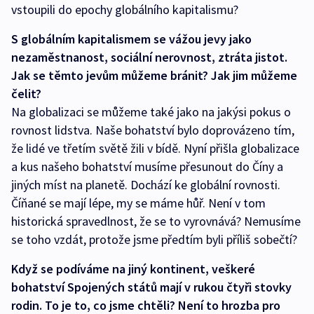
vstoupili do epochy globálního kapitalismu?
S globálním kapitalismem se vážou jevy jako
nezaměstnanost, sociální nerovnost, ztráta jistot.
Jak se těmto jevům můžeme bránit? Jak jim můžeme
čelit?
Na globalizaci se můžeme také jako na jakýsi pokus o
rovnost lidstva. Naše bohatství bylo doprovázeno tím,
že lidé ve třetím světě žili v bídě. Nyní přišla globalizace
a kus našeho bohatství musíme přesunout do Číny a
jiných míst na planetě. Dochází ke globální rovnosti.
Číňané se mají lépe, my se máme hůř. Není v tom
historická spravedlnost, že se to vyrovnává? Nemusíme
se toho vzdát, protože jsme předtím byli příliš sobečtí?
Když se podíváme na jiný kontinent, veškeré
bohatství Spojených států mají v rukou čtyři stovky
rodin. To je to, co jsme chtěli? Není to hrozba pro