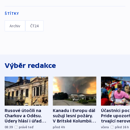
ŠTÍTKY
Archiv
ČT24
Výběr redakce
Rusové útočili na
Kanadu i Evropu dál
Účastníci po
Charkov a Oděsu.
sužují lesní požáry.
Pride upozorň
Údery hlásí i úřady v
V Britské Kolumbii
trvající nerov
Bělgorodu
evakuovali tisíce lidí
společensko
08:39
právě teď
před 4
h
včera
před 16
h