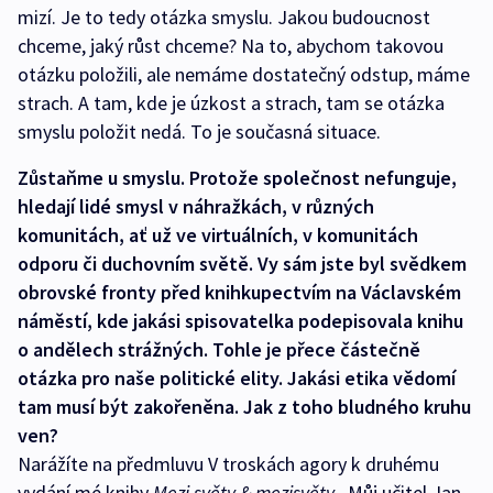
mizí. Je to tedy otázka smyslu. Jakou budoucnost
chceme, jaký růst chceme? Na to, abychom takovou
otázku položili, ale nemáme dostatečný odstup, máme
strach. A tam, kde je úzkost a strach, tam se otázka
smyslu položit nedá. To je současná situace.
Zůstaňme u smyslu. Protože společnost nefunguje,
hledají lidé smysl v náhražkách, v různých
komunitách, ať už ve virtuálních, v komunitách
odporu či duchovním světě. Vy sám jste byl svědkem
obrovské fronty před knihkupectvím na Václavském
náměstí, kde jakási spisovatelka podepisovala knihu
o andělech strážných. Tohle je přece částečně
otázka pro naše politické elity. Jakási etika vědomí
tam musí být zakořeněna. Jak z toho bludného kruhu
ven?
Narážíte na předmluvu V troskách agory k druhému
vydání mé knihy
Mezi světy & mezisvěty
. Můj učitel Jan