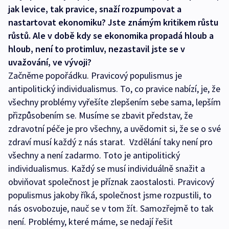
jak levice, tak pravice, snaží rozpumpovat a
nastartovat ekonomiku? Jste známým kritikem růstu
růstů. Ale v době kdy se ekonomika propadá hloub a
hloub, není to protimluv, nezastavil jste se v
uvažování, ve vývoji?
Začněme popořádku. Pravicový populismus je
antipolitický individualismus. To, co pravice nabízí, je, že
všechny problémy vyřešíte zlepšením sebe sama, lepším
přizpůsobením se. Musíme se zbavit představ, že
zdravotní péče je pro všechny, a uvědomit si, že se o své
zdraví musí každý z nás starat. Vzdělání taky není pro
všechny a není zadarmo. Toto je antipolitický
individualismus. Každý se musí individuálně snažit a
obviňovat společnost je příznak zaostalosti. Pravicový
populismus jakoby říká, společnost jsme rozpustili, to
nás osvobozuje, nauč se v tom žít. Samozřejmě to tak
není. Problémy, které máme, se nedají řešit