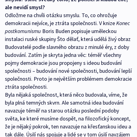
ale nevidí smysl?
Odložme na chvíli otázku smyslu. To, co ohrožuje
demokracii nejvíce, je ztráta společnosti. V knize
Konec
postkomunismu
Boris Buden popisuje uměleckou
instalaci ruské skupiny Što dělať, která udělá živý obraz
Budovatelé podle slavného obrazu z minulé éry, z doby
budování. Zatím je skryta jedna věc: téměř všechny
pojmy demokracie jsou propojeny s ideou budování
společnosti – budování nové společnosti, budování lepší
společnosti. Proto je největším problémem demokracie
ztráta společnosti.
Byla nějaká společnost, která něco budovala, víme, že
byla plná temných skvrn. Ale samotná idea budování
navazuje téměř na starou otázku poslední podoby
světa, ke které musíme dospět, na filozofický koncept,
že je nějaký pokrok, ten navazuje na křesťanskou ideu a
tak dále. Úsilí nás spojuje a lidé se v tom úsilí navzájem