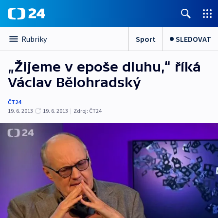
Sport
SLEDOVAT
Rubriky
„Žijeme v epoše dluhu,“ říká
Václav Bělohradský
ČT24
19. 6. 2013
19. 6. 2013
|
Zdroj:
ČT24