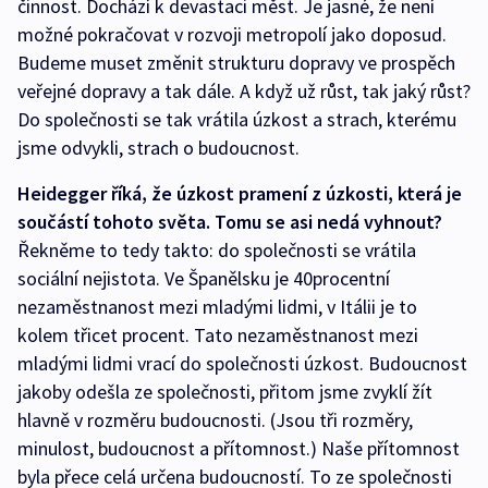
činnost. Dochází k devastaci měst. Je jasné, že není
možné pokračovat v rozvoji metropolí jako doposud.
Budeme muset změnit strukturu dopravy ve prospěch
veřejné dopravy a tak dále. A když už růst, tak jaký růst?
Do společnosti se tak vrátila úzkost a strach, kterému
jsme odvykli, strach o budoucnost.
Heidegger říká, že úzkost pramení z úzkosti, která je
součástí tohoto světa. Tomu se asi nedá vyhnout?
Řekněme to tedy takto: do společnosti se vrátila
sociální nejistota. Ve Španělsku je 40procentní
nezaměstnanost mezi mladými lidmi, v Itálii je to
kolem třicet procent. Tato nezaměstnanost mezi
mladými lidmi vrací do společnosti úzkost. Budoucnost
jakoby odešla ze společnosti, přitom jsme zvyklí žít
hlavně v rozměru budoucnosti. (Jsou tři rozměry,
minulost, budoucnost a přítomnost.) Naše přítomnost
byla přece celá určena budoucností. To ze společnosti