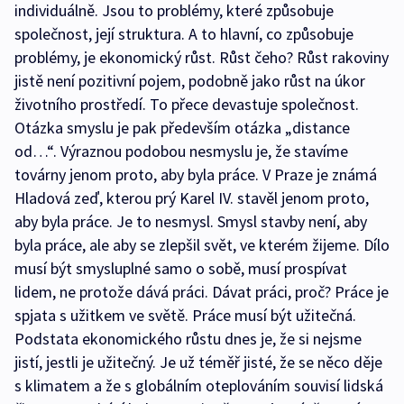
individuálně. Jsou to problémy, které způsobuje
společnost, její struktura. A to hlavní, co způsobuje
problémy, je ekonomický růst. Růst čeho? Růst rakoviny
jistě není pozitivní pojem, podobně jako růst na úkor
životního prostředí. To přece devastuje společnost.
Otázka smyslu je pak především otázka „distance
od…“. Výraznou podobou nesmyslu je, že stavíme
továrny jenom proto, aby byla práce. V Praze je známá
Hladová zeď, kterou prý Karel IV. stavěl jenom proto,
aby byla práce. Je to nesmysl. Smysl stavby není, aby
byla práce, ale aby se zlepšil svět, ve kterém žijeme. Dílo
musí být smysluplné samo o sobě, musí prospívat
lidem, ne protože dává práci. Dávat práci, proč? Práce je
spjata s užitkem ve světě. Práce musí být užitečná.
Podstata ekonomického růstu dnes je, že si nejsme
jistí, jestli je užitečný. Je už téměř jisté, že se něco děje
s klimatem a že s globálním oteplováním souvisí lidská