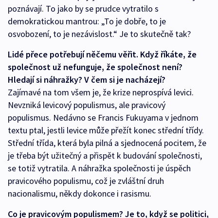
poznávají. To jako by se prudce vytratilo s
demokratickou mantrou: „To je dobře, to je
osvobození, to je nezávislost.“ Je to skutečně tak?
Lidé přece potřebují něčemu věřit. Když říkáte, že
společnost už nefunguje, že společnost není?
Hledají si náhražky? V čem si je nacházejí?
Zajímavé na tom všem je, že krize neprospívá levici.
Nevzniká levicový populismus, ale pravicový
populismus. Nedávno se Francis Fukuyama v jednom
textu ptal, jestli levice může přežít konec střední třídy.
Střední třída, která byla pilná a sjednocená pocitem, že
je třeba být užitečný a přispět k budování společnosti,
se totiž vytratila. A náhražka společnosti je úspěch
pravicového populismu, což je zvláštní druh
nacionalismu, někdy dokonce i rasismu.
Co je pravicovým populismem? Je to, když se politici,