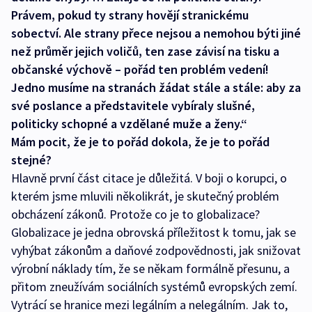
Právem, pokud ty strany hovějí stranickému
sobectví. Ale strany přece nejsou a nemohou býti jiné
než průměr jejich voličů, ten zase závisí na tisku a
občanské výchově – pořád ten problém vedení!
Jedno musíme na stranách žádat stále a stále: aby za
své poslance a představitele vybíraly slušné,
politicky schopné a vzdělané muže a ženy.“
Mám pocit, že je to pořád dokola, že je to pořád
stejné?
Hlavně první část citace je důležitá. V boji o korupci, o
kterém jsme mluvili několikrát, je skutečný problém
obcházení zákonů. Protože co je to globalizace?
Globalizace je jedna obrovská příležitost k tomu, jak se
vyhýbat zákonům a daňové zodpovědnosti, jak snižovat
výrobní náklady tím, že se někam formálně přesunu, a
přitom zneužívám sociálních systémů evropských zemí.
Vytrácí se hranice mezi legálním a nelegálním. Jak to,