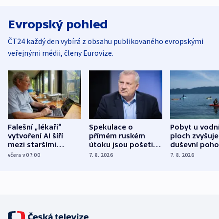
Evropský pohled
ČT24 každý den vybírá z obsahu publikovaného evropskými
veřejnými médii, členy Eurovize.
Falešní „lékaři“
Spekulace o
Pobyt u vodn
vytvoření AI šíří
přímém ruském
ploch zvyšuje
mezi staršími
útoku jsou pošetilé,
duševní poho
Poláky nebezpečné
míní estonský
ukázala
včera v 07:00
7. 8. 2026
7. 8. 2026
zdravotní rady
bezpečnostní
mezinárodní 
expert