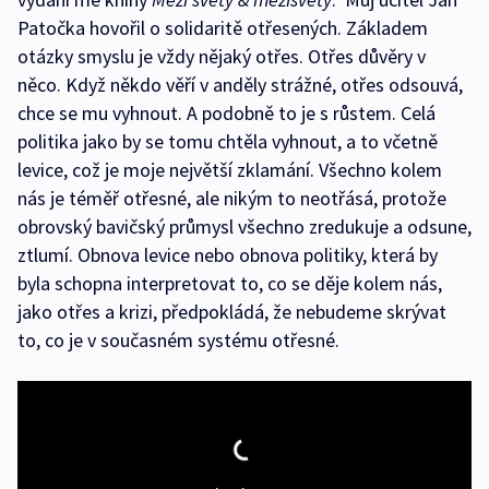
Patočka hovořil o solidaritě otřesených. Základem
otázky smyslu je vždy nějaký otřes. Otřes důvěry v
něco. Když někdo věří v anděly strážné, otřes odsouvá,
chce se mu vyhnout. A podobně to je s růstem. Celá
politika jako by se tomu chtěla vyhnout, a to včetně
levice, což je moje největší zklamání. Všechno kolem
nás je téměř otřesné, ale nikým to neotřásá, protože
obrovský bavičský průmysl všechno zredukuje a odsune,
ztlumí. Obnova levice nebo obnova politiky, která by
byla schopna interpretovat to, co se děje kolem nás,
jako otřes a krizi, předpokládá, že nebudeme skrývat
to, co je v současném systému otřesné.