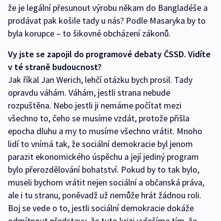
že je legální přesunout výrobu někam do Bangladéše a
prodávat pak košile tady u nás? Podle Masaryka by to
byla korupce – to šikovné obcházení zákonů.
Vy jste se zapojil do programové debaty ČSSD. Vidíte
v té straně budoucnost?
Jak říkal Jan Werich, lehčí otázku bych prosil. Tady
opravdu váhám. Váhám, jestli strana nebude
rozpuštěna. Nebo jestli ji nemáme počítat mezi
všechno to, čeho se musíme vzdát, protože přišla
epocha dluhu a my to musíme všechno vrátit. Mnoho
lidí to vnímá tak, že sociální demokracie byl jenom
parazit ekonomického úspěchu a její jediný program
bylo přerozdělování bohatství. Pokud by to tak bylo,
museli bychom vrátit nejen sociální a občanská práva,
ale i tu stranu, poněvadž už nemůže hrát žádnou roli.
Boj se vede o to, jestli sociální demokracie dokáže
odmítnout představu, že tuto krizi vyřešíme tím, že