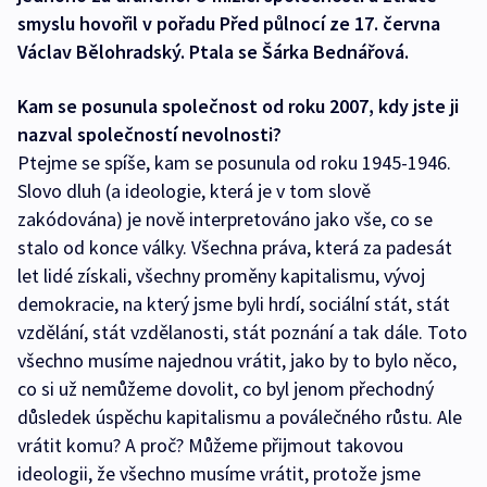
smyslu hovořil v pořadu Před půlnocí ze 17. června
Václav Bělohradský. Ptala se Šárka Bednářová.
Kam se posunula společnost od roku 2007, kdy jste ji
nazval společností nevolnosti?
Ptejme se spíše, kam se posunula od roku 1945-1946.
Slovo dluh (a ideologie, která je v tom slově
zakódována) je nově interpretováno jako vše, co se
stalo od konce války. Všechna práva, která za padesát
let lidé získali, všechny proměny kapitalismu, vývoj
demokracie, na který jsme byli hrdí, sociální stát, stát
vzdělání, stát vzdělanosti, stát poznání a tak dále. Toto
všechno musíme najednou vrátit, jako by to bylo něco,
co si už nemůžeme dovolit, co byl jenom přechodný
důsledek úspěchu kapitalismu a poválečného růstu. Ale
vrátit komu? A proč? Můžeme přijmout takovou
ideologii, že všechno musíme vrátit, protože jsme