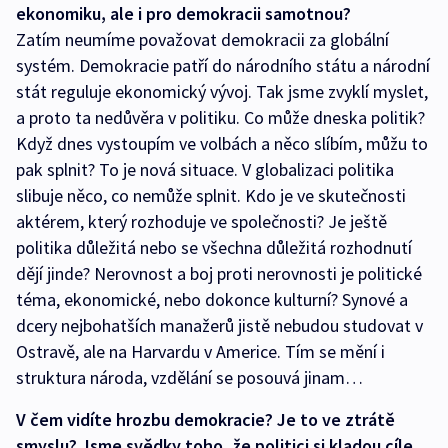
ekonomiku, ale i pro demokracii samotnou?
Zatím neumíme považovat demokracii za globální
systém. Demokracie patří do národního státu a národní
stát reguluje ekonomický vývoj. Tak jsme zvyklí myslet,
a proto ta nedůvěra v politiku. Co může dneska politik?
Když dnes vystoupím ve volbách a něco slíbím, můžu to
pak splnit? To je nová situace. V globalizaci politika
slibuje něco, co nemůže splnit. Kdo je ve skutečnosti
aktérem, který rozhoduje ve společnosti? Je ještě
politika důležitá nebo se všechna důležitá rozhodnutí
dějí jinde? Nerovnost a boj proti nerovnosti je politické
téma, ekonomické, nebo dokonce kulturní? Synové a
dcery nejbohatších manažerů jistě nebudou studovat v
Ostravě, ale na Harvardu v Americe. Tím se mění i
struktura národa, vzdělání se posouvá jinam…
V čem vidíte hrozbu demokracie? Je to ve ztrátě
smyslu? Jsme svědky toho, že politici si kladou cíle,