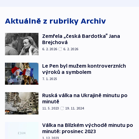
atmosféru
Aktuálně z rubriky
Archiv
Zemřela „česká Bardotka“ Jana
Brejchová
6. 2. 2026
6. 2. 2026
Le Pen byl mužem kontroverzních
výroků a symbolem
7. 1. 2025
Ruská válka na Ukrajině minutu po
minutě
11. 5. 2023
19. 11. 2024
Válka na Blízkém východě minutu po
minutě: prosinec 2023
1. 12. 2023