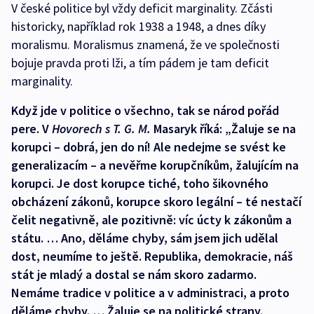
V české politice byl vždy deficit marginality. Zčásti
historicky, například rok 1938 a 1948, a dnes díky
moralismu. Moralismus znamená, že ve společnosti
bojuje pravda proti lži, a tím pádem je tam deficit
marginality.
Když jde v politice o všechno, tak se národ pořád
pere. V
Hovorech s T. G. M.
Masaryk říká: „Žaluje se na
korupci – dobrá, jen do ní! Ale nedejme se svést ke
generalizacím – a nevěřme korupčníkům, žalujícím na
korupci. Je dost korupce tiché, toho šikovného
obcházení zákonů, korupce skoro legální – té nestačí
čelit negativně, ale pozitivně: víc úcty k zákonům a
státu. … Ano, děláme chyby, sám jsem jich udělal
dost, neumíme to ještě. Republika, demokracie, náš
stát je mladý a dostal se nám skoro zadarmo.
Nemáme tradice v politice a v administraci, a proto
děláme chyby. … Žaluje se na politické strany.