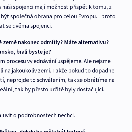
va naši spojenci mají možnost přispět k tomu, z
být společná obrana pro celou Evropu. I proto
at se dvěma spojenci.
bě země nakonec odmítly? Máte alternativu?
sko, brali byste je?
om procesu vyjednávání uspějeme. Ale nejsme
li na jakoukoliv zemi. Takže pokud to dopadne
í, neprojde to schválením, tak se obrátíme na
deální, tak by přesto určitě byly dostačující.
mluvit o podrobnostech nechci.
lhůtou, dokdy by měla být hotová