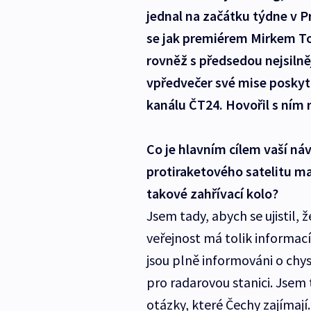
jednal na začátku týdne v P
se jak premiérem Mirkem T
rovněž s předsedou nejsilně
vpředvečer své mise poskytl
kanálu ČT24. Hovořil s ním 
Co je hlavním cílem vaší ná
protiraketového satelitu maj
takové zahřívací kolo?
Jsem tady, abych se ujistil,
veřejnost má tolik informac
jsou plně informováni o chys
pro radarovou stanici. Jsem
otázky, které Čechy zajímají.