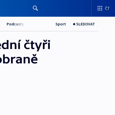
ČT
Podcasty
Sport
SLEDOVAT
dní čtyři
 obraně