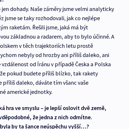
to jen dohady. Naše záměry jsme velmi analyticky
ýz jsme se taky rozhodovali, jak co nejlépe
kým raketám. Řešili jsme, jaká má být
vou základnou a radarem, aby to bylo účinné. A
lskem v těch trajektoriích letu prostě
bychom nebyly od hrozby ani příliš daleko, ani
 že vzdálenost od Íránu v případě Česka a Polska
že pokud budete příliš blízko, tak rakety
 příliš daleko, dáváte tím všanc vaše
né americké jednotky.
ká hra ve smyslu – je lepší oslovit dvě země,
vděpodobné, že jedna z nich odmítne.
, byla by ta šance neúspěchu vyšší…?