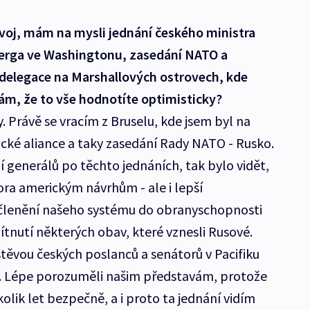
voj, mám na mysli jednání českého ministra
berga ve Washingtonu, zasedání NATO a
delegace na Marshallových ostrovech, kde
dám, že to vše hodnotíte optimisticky?
 Právě se vracím z Bruselu, kde jsem byl na
cké aliance a taky zasedání Rady NATO - Rusko.
í generálů po těchto jednáních, tak bylo vidět,
ora americkým návrhům - ale i lepší
členění našeho systému do obranyschopnosti
ítnutí některých obav, které vznesli Rusové.
těvou českých poslanců a senátorů v Pacifiku
. Lépe porozuměli našim představám, protože
olik let bezpečně, a i proto ta jednání vidím