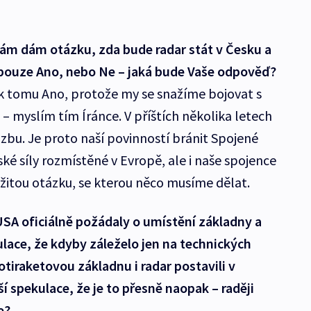
Vám dám otázku, zda bude radar stát v Česku a
pouze Ano, nebo Ne – jaká bude Vaše odpověď?
 k tomu Ano, protože my se snažíme bojovat s
– myslím tím Íránce. V příštích několika letech
zbu. Je proto naší povinností bránit Spojené
ské síly rozmístěné v Evropě, ale i naše spojence
ežitou otázku, se kterou něco musíme dělat.
USA oficiálně požádaly o umístění základny a
ulace, že kdyby záleželo jen na technických
tiraketovou základnu i radar postavili v
í spekulace, že je to přesně naopak – raději
e?