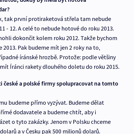
dar?
k, tak první protiraketová střela tam nebude
1 - 12. A celé to nebude hotové do roku 2013.
ohli dokončit kolem roku 2012. Takže bychom
ce 2013. Pak budeme mít jen 2 roky na to,
ípadné íránské hrozbě. Protože: podle většiny
mít Íránci rakety dlouhého doletu do roku 2015.
 české a polské firmy spolupracovat na tomto
tomu budeme přímo vyzývat. Budeme dělat
římé dodavatele a budeme chtít, aby i
ázet o tyto zakázky. Jenom v Polsku chceme
 dolarů a v Česku pak 500 milionů dolarů.