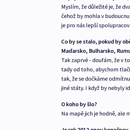
Myslím, že důležité je, že d
čehož by mohla v budoucnu 
je pro nás lepší spolupracov
Co by se stalo, pokud by o
Maďarsko, Bulharsko, Rumun
Tak zaprvé - doufám, že v t
tady od toho, abychom tlači
tak, že se dočkáme odmítnut
jiné státy. I když by nebyly i
O koho by šlo?
Na mapě jich je hodně, ale 
Je rok 2012 onou konečnou 