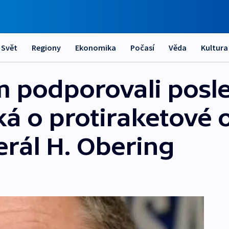
Svět
Regiony
Ekonomika
Počasí
Věda
Kultura
m podporovali posle
íká o protiraketové
rál H. Obering