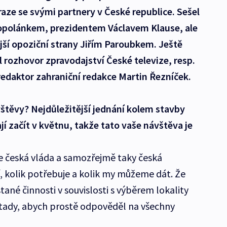
raze se svými partnery v České republice. Sešel
opolánkem, prezidentem Václavem Klause, ale
jší opoziční strany Jiřím Paroubkem. Ještě
 rozhovor zpravodajství České televize, resp.
redaktor zahraniční redakce Martin Řezníček.
vštěvy? Nejdůležitější jednání kolem stavby
í začít v květnu, takže tato vaše návštěva je
 že česká vláda a samozřejmě taky česká
í, kolik potřebuje a kolik my můžeme dát. Že
tané činnosti v souvislosti s výběrem lokality
 tady, abych prostě odpověděl na všechny