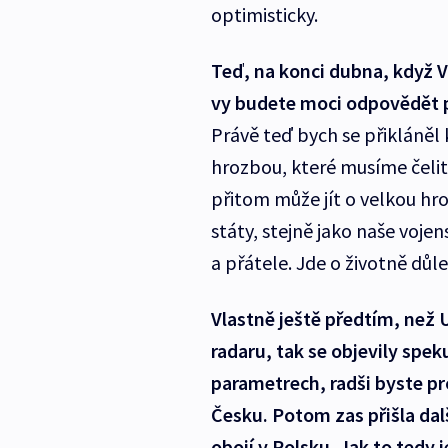
optimisticky.
Teď, na konci dubna, když 
vy budete moci odpovědět 
Právě teď bych se přikláněl
hrozbou, které musíme čelit 
přitom může jít o velkou hro
státy, stejně jako naše vojen
a přátele. Jde o životně důl
Vlastně ještě předtím, než 
radaru, tak se objevily spek
parametrech, radši byste pro
Česku. Potom zas přišla dalš
obojí v Polsku. Jak to tedy j