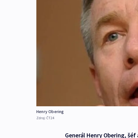
Henry Obering
Zdroj:
ČT24
Generál Henry Obering, šéf