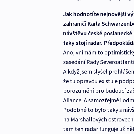
Jak hodnotíte nejnovější vý
zahraničí Karla Schwarzen
návštěvu české poslanecké 
taky stojí radar. Předpoklá
Ano, vnímám to optimisticky.
zasedání Rady Severoatlanti
A když jsem slyšel prohlášen
že tu opravdu existuje podp
porozumění pro budoucí za
Aliance. A samozřejmě i odm
Podobné to bylo taky s návš
na Marshallových ostrovech
tam ten radar funguje už něk