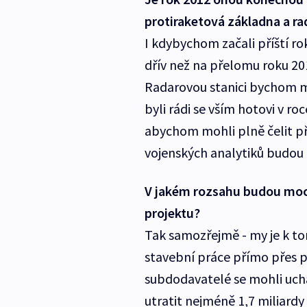
protiraketová základna a ra
I kdybychom začali příští ro
dřív než na přelomu roku 201
Radarovou stanici bychom m
byli rádi se vším hotovi v ro
abychom mohli plně čelit př
vojenských analytiků budou 
V jakém rozsahu budou moci
projektu?
Tak samozřejmě - my je k 
stavební práce přímo přes p
subdodavatelé se mohli uch
utratit nejméně 1,7 miliardy