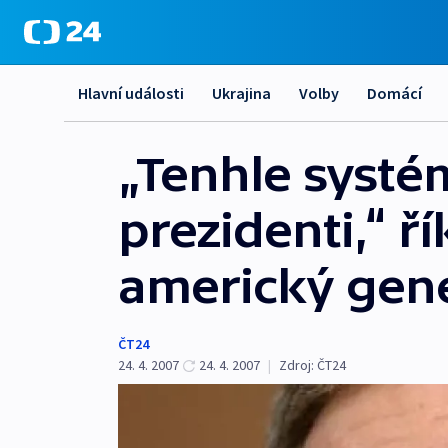
Hlavní události
Ukrajina
Volby
Domácí
„Tenhle systé
prezidenti,“ ř
americký gene
ČT24
24. 4. 2007
24. 4. 2007
|
Zdroj:
ČT24