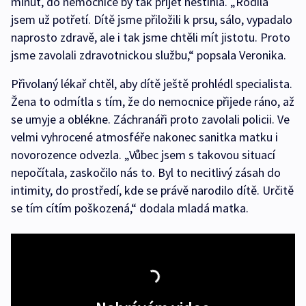
minut, do nemocnice by tak přijet nestihla. „Rodila
jsem už potřetí. Dítě jsme přiložili k prsu, sálo, vypadalo
naprosto zdravě, ale i tak jsme chtěli mít jistotu. Proto
jsme zavolali zdravotnickou službu,“ popsala Veronika.
Přivolaný lékař chtěl, aby dítě ještě prohlédl specialista.
Žena to odmítla s tím, že do nemocnice přijede ráno, až
se umyje a oblékne. Záchranáři proto zavolali policii. Ve
velmi vyhrocené atmosféře nakonec sanitka matku i
novorozence odvezla. „Vůbec jsem s takovou situací
nepočítala, zaskočilo nás to. Byl to necitlivý zásah do
intimity, do prostředí, kde se právě narodilo dítě. Určitě
se tím cítím poškozená,“ dodala mladá matka.