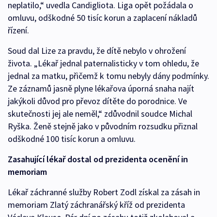
neplatilo,“ uvedla Candigliota. Liga opět požádala o
omluvu, odškodné 50 tisíc korun a zaplacení nákladů
řízení.
Soud dal Lize za pravdu, že dítě nebylo v ohrožení
života. „Lékař jednal paternalisticky v tom ohledu, že
jednal za matku, přičemž k tomu nebyly dány podmínky.
Ze záznamů jasně plyne lékařova úporná snaha najít
jakýkoli důvod pro převoz dítěte do porodnice. Ve
skutečnosti jej ale neměl,“ zdůvodnil soudce Michal
Ryška. Ženě stejně jako v původním rozsudku přiznal
odškodné 100 tisíc korun a omluvu.
Zasahující lékař dostal od prezidenta ocenění in
memoriam
Lékař záchranné služby Robert Zodl získal za zásah in
memoriam Zlatý záchranářský kříž od prezidenta