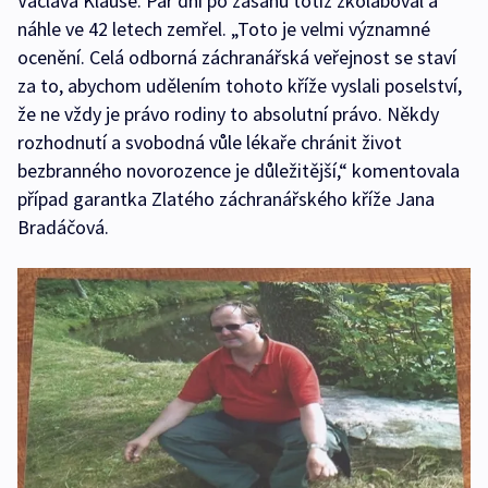
Václava Klause. Pár dní po zásahu totiž zkolaboval a
náhle ve 42 letech zemřel. „Toto je velmi významné
ocenění. Celá odborná záchranářská veřejnost se staví
za to, abychom udělením tohoto kříže vyslali poselství,
že ne vždy je právo rodiny to absolutní právo. Někdy
rozhodnutí a svobodná vůle lékaře chránit život
bezbranného novorozence je důležitější,“ komentovala
případ garantka Zlatého záchranářského kříže Jana
Bradáčová.