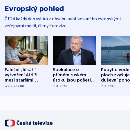
Evropský pohled
ČT24 každý den vybírá z obsahu publikovaného evropskými
veřejnými médii, členy Eurovize.
Falešní „lékaři“
Spekulace o
Pobyt u vodn
vytvoření AI šíří
přímém ruském
ploch zvyšuje
mezi staršími
útoku jsou pošetilé,
duševní poho
Poláky nebezpečné
míní estonský
ukázala
včera v 07:00
7. 8. 2026
7. 8. 2026
zdravotní rady
bezpečnostní
mezinárodní 
expert