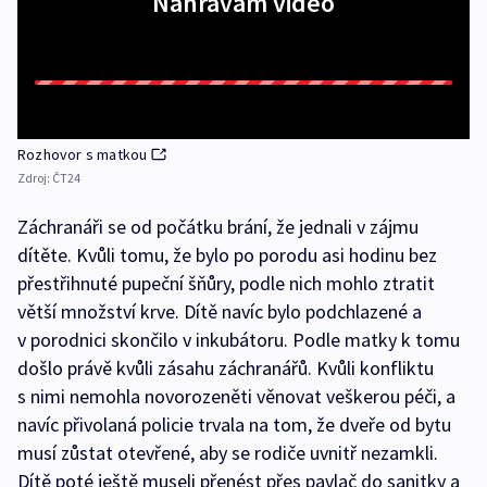
Nahrávám video
Rozhovor s matkou
Zdroj:
ČT24
Záchranáři se od počátku brání, že jednali v zájmu
dítěte. Kvůli tomu, že bylo po porodu asi hodinu bez
přestřihnuté pupeční šňůry, podle nich mohlo ztratit
větší množství krve. Dítě navíc bylo podchlazené a
v porodnici skončilo v inkubátoru. Podle matky k tomu
došlo právě kvůli zásahu záchranářů. Kvůli konfliktu
s nimi nemohla novorozeněti věnovat veškerou péči, a
navíc přivolaná policie trvala na tom, že dveře od bytu
musí zůstat otevřené, aby se rodiče uvnitř nezamkli.
Dítě poté ještě museli přenést přes pavlač do sanitky a