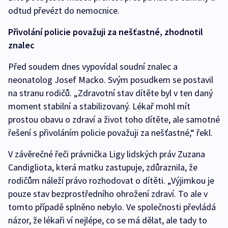
odtud převézt do nemocnice.
Přivolání policie považuji za nešťastné, zhodnotil
znalec
Před soudem dnes vypovídal soudní znalec a
neonatolog Josef Macko. Svým posudkem se postavil
na stranu rodičů. „Zdravotní stav dítěte byl v ten daný
moment stabilní a stabilizovaný. Lékař mohl mít
prostou obavu o zdraví a život toho dítěte, ale samotné
řešení s přivoláním policie považuji za nešťastné,“ řekl.
V závěrečné řeči právnička Ligy lidských práv Zuzana
Candigliota, která matku zastupuje, zdůraznila, že
rodičům náleží právo rozhodovat o dítěti. „Výjimkou je
pouze stav bezprostředního ohrožení zdraví. To ale v
tomto případě splněno nebylo. Ve společnosti převládá
názor, že lékaři ví nejlépe, co se má dělat, ale tady to