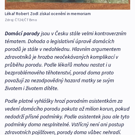
Lékař Robert Zodl získal ocenění in memoriam
Zdroj:
ČT24/ČT Brno
Domácí porody
jsou v Česku stále velmi kontroverzním
tématem. Dohoda o legislativní úpravě domácích
porodů je stále v nedohlednu. Hlavním argumentem
zdravotníků je hrozba neočekávaných komplikací v
průběhu porodu. Podle lékařů mohou nastat i u
bezproblémového těhotenství, porod doma proto
považují za nezodpovědný hazard matky se svým
životem i životem dítěte.
Podle platné vyhlášky hrozí porodním asistentkám za
vedení domácího porodu pokuta až milion korun, pokud
nedodrží přísné podmínky. Podle asistentek jsou ale tyto
podmínky doma nesplnitelné. Vstřícný není ani postup
zdravotních pojišťoven, porody doma vůbec nehradí.