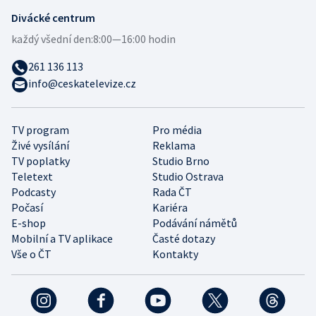
Divácké centrum
každý všední den:
8:00—16:00 hodin
261 136 113
info@ceskatelevize.cz
TV program
Pro média
Živé vysílání
Reklama
TV poplatky
Studio Brno
Teletext
Studio Ostrava
Podcasty
Rada ČT
Počasí
Kariéra
E-shop
Podávání námětů
Mobilní a TV aplikace
Časté dotazy
Vše o ČT
Kontakty