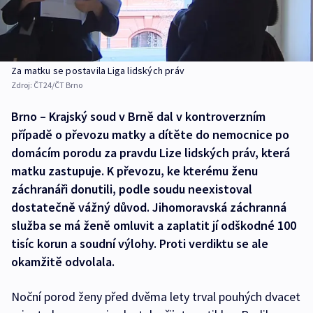
Za matku se postavila Liga lidských práv
Zdroj:
ČT24/ČT Brno
Brno – Krajský soud v Brně dal v kontroverzním
případě o převozu matky a dítěte do nemocnice po
domácím porodu za pravdu Lize lidských práv, která
matku zastupuje. K převozu, ke kterému ženu
záchranáři donutili, podle soudu neexistoval
dostatečně vážný důvod. Jihomoravská záchranná
služba se má ženě omluvit a zaplatit jí odškodné 100
tisíc korun a soudní výlohy. Proti verdiktu se ale
okamžitě odvolala.
Noční porod ženy před dvěma lety trval pouhých dvacet