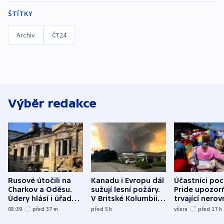
ŠTÍTKY
Archiv
ČT24
Výběr redakce
Rusové útočili na
Kanadu i Evropu dál
Účastníci po
Charkov a Oděsu.
sužují lesní požáry.
Pride upozorň
Údery hlásí i úřady v
V Britské Kolumbii
trvající nerov
Bělgorodu
evakuovali tisíce lidí
společensko
08:39
před 37
m
před 5
h
včera
před 17
h
atmosféru