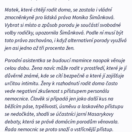
Matek, které chtějí rodit doma, se zastala i vládní
zmocněnkyně pro lidská práva Monika Šimůnková.
Vybrat si místo a způsob porodu je součástí svobodné
volby rodičky, upozornila Šimůnková. Podle ní musí být
toto právo zachováno, i když alternativní porody využívá
jen asi jedno až tři procenta žen.
Porodní asistentka se budoucí mamince naopak věnuje
celou dobu. Žena navíc může rodit v prostředí, které je jí
důvěrně známé, kde se cítí bezpečně a které jí zajišťuje
určitou intimitu. Ženy k rozhodnutí rodit doma často
vede negativní zkušenost s přístupem personálu
nemocnice. Člověk si připadá jen jako další kus na
běžícím páse, trpělivosti, úsměvu a laskavého přístupu
se nedočkáte, shodli se účastníci jarní Masarykovy
debaty, která se právě domácím porodům věnovala.
Řada nemocnic se proto snaží o vstřícnější přístup.