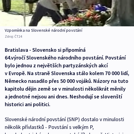
Vzpomínka na Slovenské národní povstání
Zdroj:
ČT24
Bratislava - Slovensko si připomíná
64.výročí Slovenského národního povstání. Povstání
bylo jednou z největších partyzánských akcí
v Evropě. Na straně Slovenska stálo kolem 70 000 lidí,
Německo nasadilo přes 50 000 vojáků. Názory na tuto
kapitolu dějin země se v minulosti několikrát měnily
a jednotné nejsou ani dnes. Neshodují se slovenští
historici ani politici.
Slovenské národní povstání (SNP) dostalo v minulosti
několik přívlastků - Povstání s velkým P,