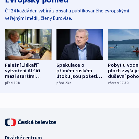
ČT24 každý den vybírá z obsahu publikovaného evropskými
veřejnými médii, členy Eurovize.
Falešní „lékaři“
Spekulace o
Pobyt u vodn
vytvoření AI šíří
přímém ruském
ploch zvyšuje
mezi staršími
útoku jsou pošetilé,
duševní poho
Poláky nebezpečné
míní estonský
ukázala
před 10
h
před 23
h
včera v 07:30
zdravotní rady
bezpečnostní
mezinárodní 
expert
Divácké centrum