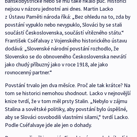
banskobystrické nebo se mu také říkalo puč. Historici
nejsou v názoru jednotní ani dnes. Martin Lacko
z Ústavu Paměti národa říká: „Bez ohledu na to, zda by
povstání vypuklo nebo nevypuklo, Slováci by se stali
součástí Československa, součástí vítězného státu.“
František Cséfalvay z Vojenského historického ústavu
dodává: „Slovenské národní povstání rozhodlo, že
Slovensko se do obnoveného Československa nevrátí
jako chudý příbuzný jako v roce 1918, ale jako
rovnocenný partner.“
Povstání trvalo jen dva měsíce. Proč ale tak krátce? Na
tom se historici nemohou shodnout. Lacko v nejnovější
knize tvrdí, že v tom měl prsty Stalin. „Nebylo v zájmu
Stalina a sovětské politiky, aby povstání bylo úspěšné,
aby se Slováci osvobodili vlastními silami,“ tvrdí Lacko.
Podle Cséfalvaye jde ale jen o dohady.