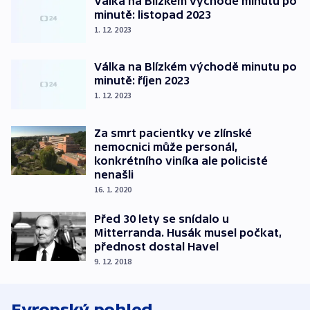
Válka na Blízkém východě minutu po
minutě: listopad 2023
1. 12. 2023
Válka na Blízkém východě minutu po
minutě: říjen 2023
1. 12. 2023
Za smrt pacientky ve zlínské
nemocnici může personál,
konkrétního viníka ale policisté
nenašli
16. 1. 2020
Před 30 lety se snídalo u
Mitterranda. Husák musel počkat,
přednost dostal Havel
9. 12. 2018
Evropský pohled