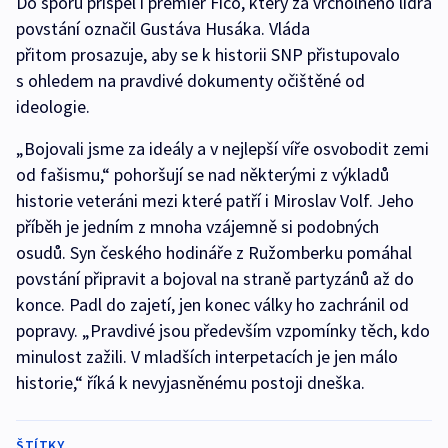
Do sporu přispěl i premiér Fico, který za vrcholného lídra
povstání označil Gustáva Husáka. Vláda
přitom prosazuje, aby se k historii SNP přistupovalo
s ohledem na pravdivé dokumenty očištěné od
ideologie.
„Bojovali jsme za ideály a v nejlepší víře osvobodit zemi
od fašismu,“ pohoršují se nad některými z výkladů
historie veteráni mezi které patří i Miroslav Volf. Jeho
příběh je jedním z mnoha vzájemně si podobných
osudů. Syn českého hodináře z Ružomberku pomáhal
povstání připravit a bojoval na straně partyzánů až do
konce. Padl do zajetí, jen konec války ho zachránil od
popravy. „Pravdivé jsou především vzpomínky těch, kdo
minulost zažili. V mladších interpetacích je jen málo
historie,“ říká k nevyjasněnému postoji dneška.
ŠTÍTKY