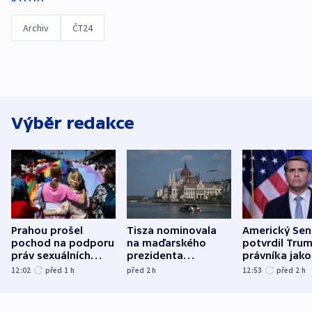
Archiv
ČT24
Výběr redakce
Prahou prošel
Tisza nominovala
Americký Sen
pochod na podporu
na maďarského
potvrdil Tru
práv sexuálních
prezidenta
právníka jako
menšin
bývalého šéfa
ministra
12:02
před 1
h
před 2
h
12:53
před 2
h
nejvyššího soudu
spravedlnost