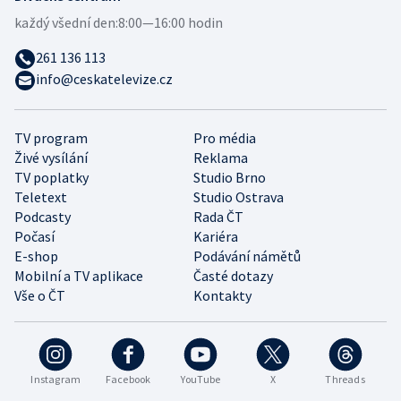
každý všední den:
8:00—16:00 hodin
261 136 113
info@ceskatelevize.cz
TV program
Pro média
Živé vysílání
Reklama
TV poplatky
Studio Brno
Teletext
Studio Ostrava
Podcasty
Rada ČT
Počasí
Kariéra
E-shop
Podávání námětů
Mobilní a TV aplikace
Časté dotazy
Vše o ČT
Kontakty
Instagram
Facebook
YouTube
X
Threads