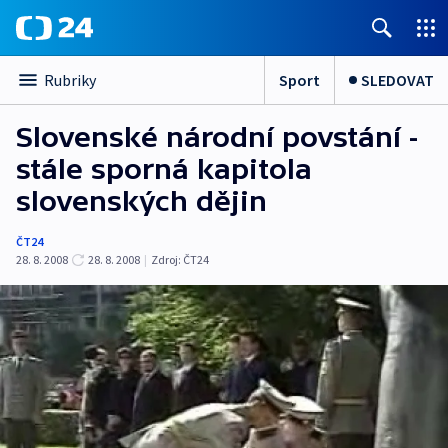
Sport
SLEDOVAT
Rubriky
Slovenské národní povstání -
stále sporná kapitola
slovenských dějin
ČT24
28. 8. 2008
28. 8. 2008
|
Zdroj:
ČT24