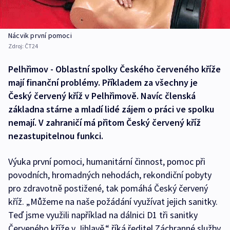
Nácvik první pomoci
Zdroj:
ČT24
Pelhřimov - Oblastní spolky Českého červeného kříže
mají finanční problémy. Příkladem za všechny je
Český červený kříž v Pelhřimově. Navíc členská
základna stárne a mladí lidé zájem o práci ve spolku
nemají. V zahraničí má přitom Český červený kříž
nezastupitelnou funkci.
Výuka první pomoci, humanitární činnost, pomoc při
povodních, hromadných nehodách, rekondiční pobyty
pro zdravotně postižené, tak pomáhá Český červený
kříž. „Můžeme na naše požádání využívat jejich sanitky.
Teď jsme využili například na dálnici D1 tři sanitky
Červeného kříže v Jihlavě,“ říká ředitel Záchranné služby