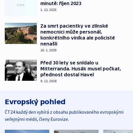
minutě: říjen 2023
1. 12. 2023
Za smrt pacientky ve zlínské
nemocnici může personál,
konkrétního viníka ale policisté
nenašli
16. 1. 2020
Před 30 lety se snídalo u
Mitterranda. Husák musel počkat,
přednost dostal Havel
9. 12. 2018
Evropský pohled
ČT24 každý den vybírá z obsahu publikovaného evropskými
veřejnými médii, členy Eurovize.