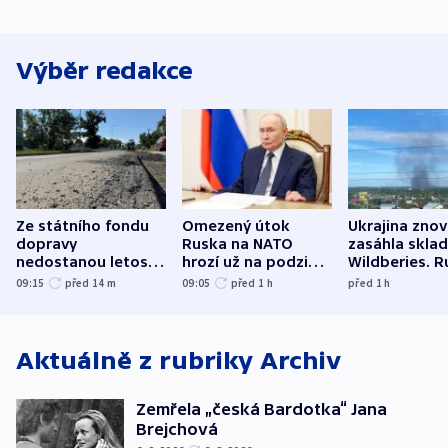
Výběr redakce
Ze státního fondu
Omezený útok
Ukrajina zno
dopravy
Ruska na NATO
zasáhla skla
nedostanou letos
hrozí už na podzim,
Wildberies. 
kraje na silnice ani
varují tajné služby
útočili v Cha
09:15
před 14
m
09:05
před 1
h
před 1
h
korunu, řekl Půta
USA
oblasti
Aktuálně z rubriky
Archiv
Zemřela „česká Bardotka“ Jana
Brejchová