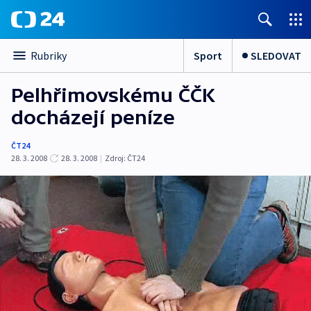
Sport
SLEDOVAT
Rubriky
Pelhřimovskému ČČK
docházejí peníze
ČT24
28. 3. 2008
28. 3. 2008
|
Zdroj:
ČT24