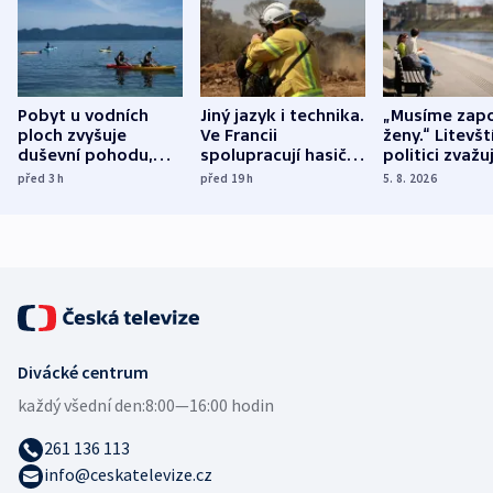
Pobyt u vodních
Jiný jazyk i technika.
„Musíme zapo
ploch zvyšuje
Ve Francii
ženy.“ Litevšt
duševní pohodu,
spolupracují hasiči z
politici zvažuj
ukázala
různých zemí
dohodu o
před 3
h
před 19
h
5. 8. 2026
mezinárodní studie
demografii
Divácké centrum
každý všední den:
8:00—16:00 hodin
261 136 113
info@ceskatelevize.cz