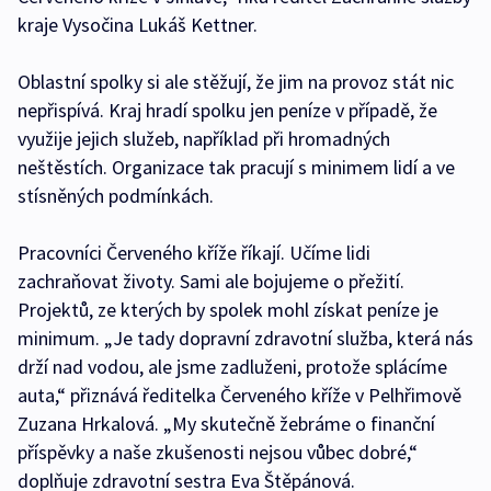
kraje Vysočina Lukáš Kettner.
Oblastní spolky si ale stěžují, že jim na provoz stát nic
nepřispívá. Kraj hradí spolku jen peníze v případě, že
využije jejich služeb, například při hromadných
neštěstích. Organizace tak pracují s minimem lidí a ve
stísněných podmínkách.
Pracovníci Červeného kříže říkají. Učíme lidi
zachraňovat životy. Sami ale bojujeme o přežití.
Projektů, ze kterých by spolek mohl získat peníze je
minimum. „Je tady dopravní zdravotní služba, která nás
drží nad vodou, ale jsme zadluženi, protože splácíme
auta,“ přiznává ředitelka Červeného kříže v Pelhřimově
Zuzana Hrkalová. „My skutečně žebráme o finanční
příspěvky a naše zkušenosti nejsou vůbec dobré,“
doplňuje zdravotní sestra Eva Štěpánová.