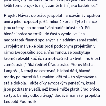
kvůli tomu projektu najít zaměstnání jako kadeřnice.“
Projekt Návrat do práce je spolufinancován Evropskou
unií a jeho rozpočet je 64 milionů korun. Tyto finance
jsou určeny i na odbourávání bariér účastníků. Při
hledání práce se totiž lidé často vymlouvají na
nedostatek financí spojených s hledáním zaměstnání.
„Projekt má velké plus proti podobným projektům v
rámci Evropského sociálního fondu, že poskytuje
kromě rekvalifikačních a motivačních aktivit i možnost
zaměstnání,“ říká ředitel Úřadu práce Přerov Michal
Langoš. „Nemají na cestovné, hlídání dětí, hlavně
matky po mateřské s malými dětmi – to slýcháváme
stále dokola. Takže díky evropským penězům, které
jsou podstatně větší, než které může platit úřad práce,
se tyto bariéry odbourávají,“ dodává manažer projektu
Leopold Podmolík.