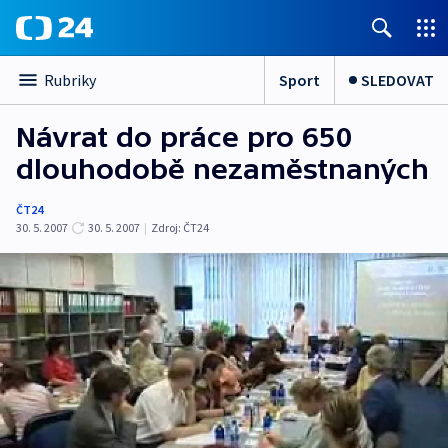
Sport
SLEDOVAT
Rubriky
Návrat do práce pro 650
dlouhodobě nezaměstnaných
ČT24
30. 5. 2007
30. 5. 2007
|
Zdroj:
ČT24