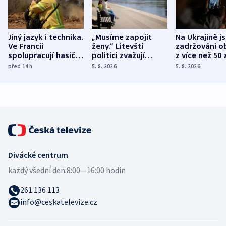
Jiný jazyk i technika.
„Musíme zapojit
Na Ukrajině j
Ve Francii
ženy.“ Litevští
zadržováni o
spolupracují hasiči z
politici zvažují
z více než 50 
různých zemí
dohodu o
Bojovali na s
před 14
h
5. 8. 2026
5. 8. 2026
demografii
Ruska
Divácké centrum
každý všední den:
8:00—16:00 hodin
261 136 113
info@ceskatelevize.cz