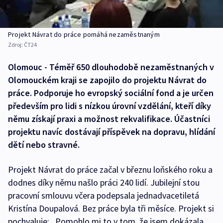
Projekt Návrat do práce pomáhá nezaměstnaným
Zdroj:
ČT24
Olomouc - Téměř 650 dlouhodobě nezaměstnaných v
Olomouckém kraji se zapojilo do projektu Návrat do
práce. Podporuje ho evropský sociální fond a je určen
především pro lidi s nízkou úrovní vzdělání, kteří díky
němu získají praxi a možnost rekvalifikace. Účastníci
projektu navíc dostávají příspěvek na dopravu, hlídání
dětí nebo stravné.
Projekt Návrat do práce začal v březnu loňského roku a
dodnes díky němu našlo práci 240 lidí. Jubilejní stou
pracovní smlouvu včera podepsala jednadvacetiletá
Kristína Doupalová. Bez práce byla tři měsíce. Projekt si
pochvaluje: „Pomohlo mi to v tom, že jsem dokázala