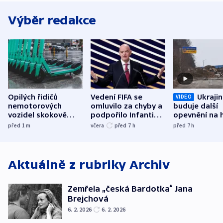
Výběr redakce
Opilých řidičů
Vedení FIFA se
Ukraji
VIDEO
nemotorových
omluvilo za chyby a
buduje další
vozidel skokově
podpořilo Infantina.
opevnění na h
přibylo, nejvíc ve
UEFA trvá na
s Běloruskem
před 1
m
včera
před 7
h
před 7
h
středních Čechách
bojkotu
Aktuálně z rubriky
Archiv
Zemřela „česká Bardotka“ Jana
Brejchová
6. 2. 2026
6. 2. 2026