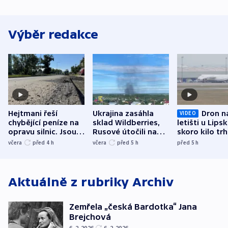
Výběr redakce
Hejtmani řeší
Ukrajina zasáhla
Dron n
VIDEO
chybějící peníze na
sklad Wildberries,
letišti u Lips
opravu silnic. Jsou
Rusové útočili na
skoro kilo trh
nenárokové, namítá
trh, hasiče či
indicie ukazuj
včera
před 4
h
včera
před 5
h
před 5
h
ministerstvo
stadion
Rusko
Aktuálně z rubriky
Archiv
Zemřela „česká Bardotka“ Jana
Brejchová
6. 2. 2026
6. 2. 2026