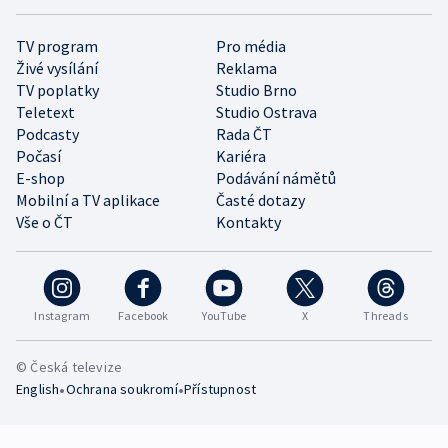
TV program
Pro média
Živé vysílání
Reklama
TV poplatky
Studio Brno
Teletext
Studio Ostrava
Podcasty
Rada ČT
Počasí
Kariéra
E-shop
Podávání námětů
Mobilní a TV aplikace
Časté dotazy
Vše o ČT
Kontakty
Instagram
Facebook
YouTube
X
Threads
© Česká televize
•
•
English
Ochrana soukromí
Přístupnost