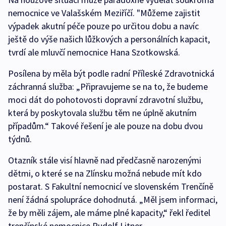
nemocnice ve Valašském Meziříčí. "Můžeme zajistit
výpadek akutní péče pouze po určitou dobu a navíc
ještě do výše našich lůžkových a personálních kapacit,
tvrdí ale mluvčí nemocnice Hana Szotkowská.
Posílena by měla být podle radní Příleské Zdravotnická
záchranná služba: „Připravujeme se na to, že budeme
moci dát do pohotovosti dopravní zdravotní službu,
která by poskytovala službu těm ne úplně akutním
případům.“ Takové řešení je ale pouze na dobu dvou
týdnů.
Otazník stále visí hlavně nad předčasně narozenými
dětmi, o které se na Zlínsku možná nebude mít kdo
postarat. S Fakultní nemocnicí ve slovenském Trenčíně
není žádná spolupráce dohodnutá. „Měl jsem informaci,
že by měli zájem, ale máme plné kapacity,“ řekl ředitel
trenčínské nemocnice Rudolf Litner.