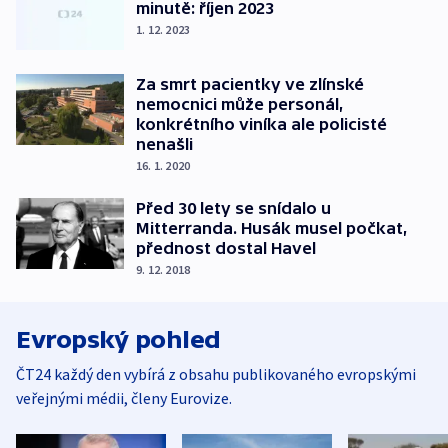
minutě: říjen 2023
1. 12. 2023
Za smrt pacientky ve zlínské
nemocnici může personál,
konkrétního viníka ale policisté
nenašli
16. 1. 2020
Před 30 lety se snídalo u
Mitterranda. Husák musel počkat,
přednost dostal Havel
9. 12. 2018
Evropský pohled
ČT24 každý den vybírá z obsahu publikovaného evropskými
veřejnými médii, členy Eurovize.