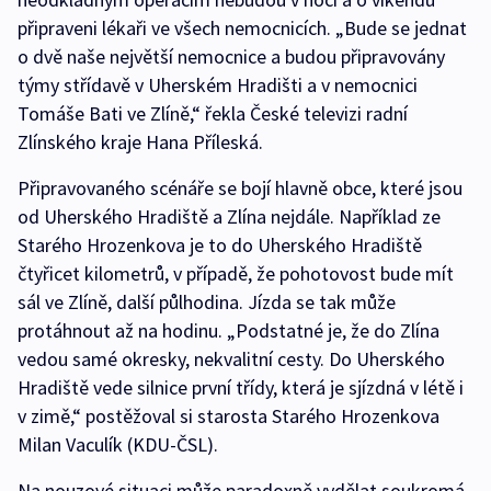
připraveni lékaři ve všech nemocnicích. „Bude se jednat
o dvě naše největší nemocnice a budou připravovány
týmy střídavě v Uherském Hradišti a v nemocnici
Tomáše Bati ve Zlíně,“ řekla České televizi radní
Zlínského kraje Hana Příleská.
Připravovaného scénáře se bojí hlavně obce, které jsou
od Uherského Hradiště a Zlína nejdále. Například ze
Starého Hrozenkova je to do Uherského Hradiště
čtyřicet kilometrů, v případě, že pohotovost bude mít
sál ve Zlíně, další půlhodina. Jízda se tak může
protáhnout až na hodinu. „Podstatné je, že do Zlína
vedou samé okresky, nekvalitní cesty. Do Uherského
Hradiště vede silnice první třídy, která je sjízdná v létě i
v zimě,“ postěžoval si starosta Starého Hrozenkova
Milan Vaculík (KDU-ČSL).
Na nouzové situaci může paradoxně vydělat soukromá