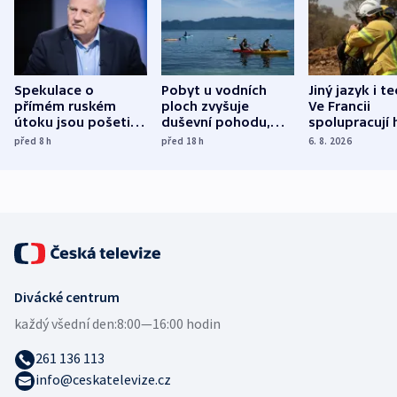
Spekulace o
Pobyt u vodních
Jiný jazyk i t
přímém ruském
ploch zvyšuje
Ve Francii
útoku jsou pošetilé,
duševní pohodu,
spolupracují h
míní estonský
ukázala
různých zemí
před 8
h
před 18
h
6. 8. 2026
bezpečnostní
mezinárodní studie
expert
Divácké centrum
každý všední den:
8:00—16:00 hodin
261 136 113
info@ceskatelevize.cz