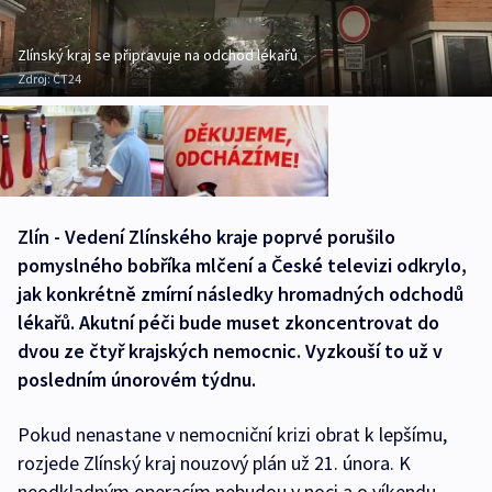
Zlínský kraj se připravuje na odchod lékařů
Zdroj:
ČT24
Zlín - Vedení Zlínského kraje poprvé porušilo
pomyslného bobříka mlčení a České televizi odkrylo,
jak konkrétně zmírní následky hromadných odchodů
lékařů. Akutní péči bude muset zkoncentrovat do
dvou ze čtyř krajských nemocnic. Vyzkouší to už v
posledním únorovém týdnu.
Pokud nenastane v nemocniční krizi obrat k lepšímu,
rozjede Zlínský kraj nouzový plán už 21. února. K
neodkladným operacím nebudou v noci a o víkendu