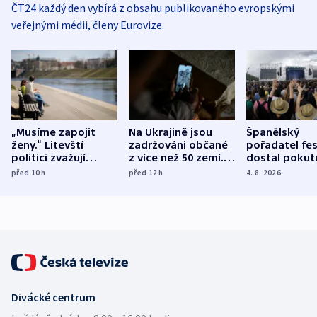
ČT24 každý den vybírá z obsahu publikovaného evropskými
veřejnými médii, členy Eurovize.
„Musíme zapojit
Na Ukrajině jsou
Španělský
ženy.“ Litevští
zadržováni občané
pořadatel fes
politici zvažují
z více než 50 zemí.
dostal pokut
dohodu o
Bojovali na straně
nekalé prakti
před 10
h
před 12
h
4. 8. 2026
demografii
Ruska
Divácké centrum