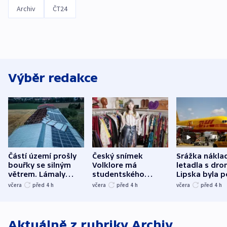
Archiv
ČT24
Výběr redakce
Částí území prošly
Český snímek
Srážka nákla
bouřky se silným
Volklore má
letadla s dr
větrem. Lámaly
studentského
Lipska byla p
stromy a poničily
Oscara, zabojuje o
německého mi
včera
před 4
h
včera
před 4
h
včera
před 4
h
střechu
cenu za krátký film
hybridní útok
Aktuálně z rubriky
Archiv