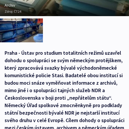
Archiv
Zdroj:
ČT24
Praha - Ústav pro studium totalitních režimů uzavřel
dohodu o spolupráci se svým německým protějškem,
který zpracovává svazky bývalé východoněmecké
komunistické policie Stasi. Badatelé obou institucí si
budou moci snáze vyměňovat informace z archivů,
mimo jiné i o spolupráci tajných služeb NDR a
Československa v boji proti „nepřátelům státu“.
Německý Úřad spolkové zmocněnkyně pro podklady
státní bezpečnosti bývalé NDR je nejstarší institucí
svého druhu v celé Evropě. Cílem dohody o spolupráci
mezi českým ústavem, archivem a německým úřadem