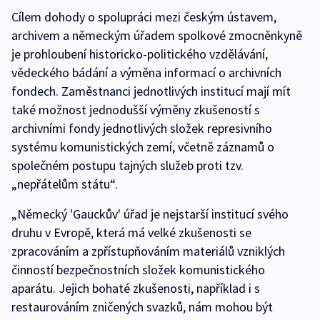
Cílem dohody o spolupráci mezi českým ústavem,
archivem a německým úřadem spolkové zmocněnkyně
je prohloubení historicko-politického vzdělávání,
vědeckého bádání a výměna informací o archivních
fondech. Zaměstnanci jednotlivých institucí mají mít
také možnost jednodušší výměny zkušeností s
archivními fondy jednotlivých složek represivního
systému komunistických zemí, včetně záznamů o
společném postupu tajných služeb proti tzv.
„nepřátelům státu“.
„Německý 'Gauckův' úřad je nejstarší institucí svého
druhu v Evropě, která má velké zkušenosti se
zpracováním a zpřístupňováním materiálů vzniklých
činností bezpečnostních složek komunistického
aparátu. Jejich bohaté zkušenosti, například i s
restaurováním zničených svazků, nám mohou být