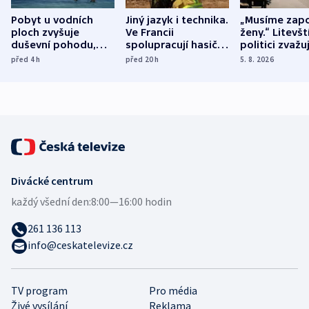
Pobyt u vodních
Jiný jazyk i technika.
„Musíme zapo
ploch zvyšuje
Ve Francii
ženy.“ Litevšt
duševní pohodu,
spolupracují hasiči z
politici zvažuj
ukázala
různých zemí
dohodu o
před 4
h
před 20
h
5. 8. 2026
mezinárodní studie
demografii
Divácké centrum
každý všední den:
8:00—16:00 hodin
261 136 113
info@ceskatelevize.cz
TV program
Pro média
Živé vysílání
Reklama