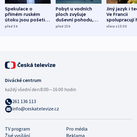
Spekulace o
Pobyt u vodních
Jiný jazyk i t
přímém ruském
ploch zvyšuje
Ve Francii
útoku jsou pošetilé,
duševní pohodu,
spolupracují h
míní estonský
ukázala
různých zemí
před 5
h
před 15
h
včera v 15:30
bezpečnostní
mezinárodní studie
expert
Divácké centrum
každý všední den:
8:00—16:00 hodin
261 136 113
info@ceskatelevize.cz
TV program
Pro média
Živé vysílání
Reklama