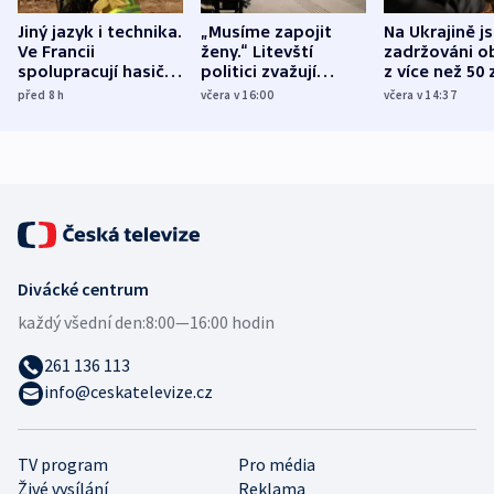
Jiný jazyk i technika.
„Musíme zapojit
Na Ukrajině j
Ve Francii
ženy.“ Litevští
zadržováni o
spolupracují hasiči z
politici zvažují
z více než 50 
různých zemí
dohodu o
Bojovali na s
před 8
h
včera v 16:00
včera v 14:37
demografii
Ruska
Divácké centrum
každý všední den:
8:00—16:00 hodin
261 136 113
info@ceskatelevize.cz
TV program
Pro média
Živé vysílání
Reklama