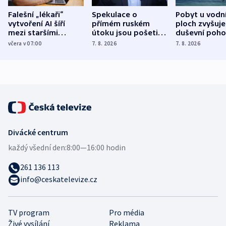
Falešní „lékaři“
Spekulace o
Pobyt u vodn
vytvoření AI šíří
přímém ruském
ploch zvyšuje
mezi staršími
útoku jsou pošetilé,
duševní poho
Poláky nebezpečné
míní estonský
ukázala
včera v 07:00
7. 8. 2026
7. 8. 2026
zdravotní rady
bezpečnostní
mezinárodní 
expert
Divácké centrum
každý všední den:
8:00—16:00 hodin
261 136 113
info@ceskatelevize.cz
TV program
Pro média
Živé vysílání
Reklama