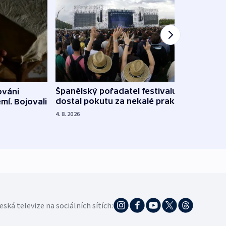
Španělský pořadatel festivalu
ováni
Lesn
dostal pokutu za nekalé praktiky
mí. Bojovali
dopa
zdrav
4. 8. 2026
4. 8. 20
eská televize na sociálních sítích: