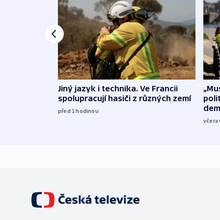
Jiný jazyk i technika. Ve Francii
„Mus
spolupracují hasiči z různých zemí
poli
dem
před 1
hodinou
včera 