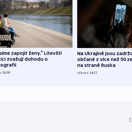
íme zapojit ženy.“ Litevští
Na Ukrajině jsou zadrž
tici zvažují dohodu o
občané z více než 50 ze
ografii
na straně Ruska
v 16:00
včera v 14:37
Č