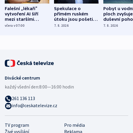
Falešní „lékaři“
Spekulace o
Pobyt u vodn
vytvoření AI šíří
přímém ruském
ploch zvyšuje
mezi staršími
útoku jsou pošetilé,
duševní poho
Poláky nebezpečné
míní estonský
ukázala
včera v 07:00
7. 8. 2026
7. 8. 2026
zdravotní rady
bezpečnostní
mezinárodní 
expert
Divácké centrum
každý všední den:
8:00—16:00 hodin
261 136 113
info@ceskatelevize.cz
TV program
Pro média
Živé vysílání
Reklama