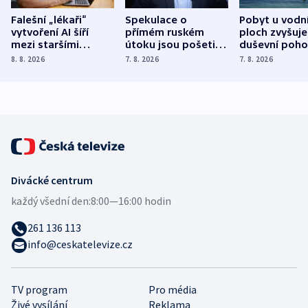
Falešní „lékaři“
Spekulace o
Pobyt u vodn
vytvoření AI šíří
přímém ruském
ploch zvyšuje
mezi staršími
útoku jsou pošetilé,
duševní poho
Poláky nebezpečné
míní estonský
ukázala
8. 8. 2026
7. 8. 2026
7. 8. 2026
zdravotní rady
bezpečnostní
mezinárodní 
expert
Divácké centrum
každý všední den:
8:00—16:00 hodin
261 136 113
info@ceskatelevize.cz
TV program
Pro média
Živé vysílání
Reklama