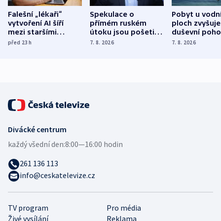
Falešní „lékaři“
Spekulace o
Pobyt u vodn
vytvoření AI šíří
přímém ruském
ploch zvyšuje
mezi staršími
útoku jsou pošetilé,
duševní poho
Poláky nebezpečné
míní estonský
ukázala
před 23
h
7. 8. 2026
7. 8. 2026
zdravotní rady
bezpečnostní
mezinárodní 
expert
Divácké centrum
každý všední den:
8:00—16:00 hodin
261 136 113
info@ceskatelevize.cz
TV program
Pro média
Živé vysílání
Reklama