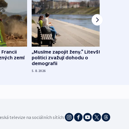
 Francii
„Musíme zapojit ženy.“ Litevští
Na Uk
ůzných zemí
politici zvažují dohodu o
občan
demografii
na s
5. 8. 2026
5. 8. 20
eská televize na sociálních sítích: