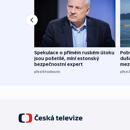
Spekulace o přímém ruském útoku
Poby
jsou pošetilé, míní estonský
duš
bezpečnostní expert
mez
před 6
hodinami
před 