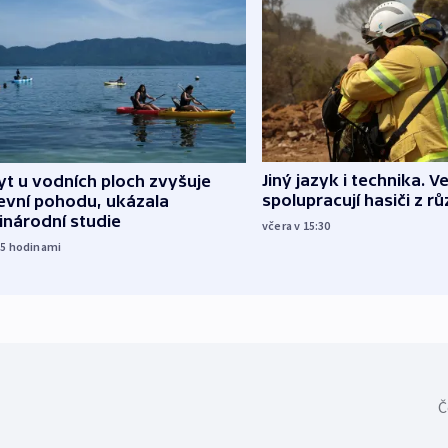
Jiný jazyk i technika. Ve
t u vodních ploch zvyšuje
spolupracují hasiči z r
evní pohodu, ukázala
inárodní studie
včera v 15:30
15
hodinami
Č