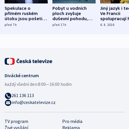
Spekulace o
Pobyt u vodních
Jiný jazyk i t
přímém ruském
ploch zvyšuje
Ve Francii
útoku jsou pošetilé,
duševní pohodu,
spolupracují h
míní estonský
ukázala
různých zemí
před 7
h
před 17
h
6. 8. 2026
bezpečnostní
mezinárodní studie
expert
Divácké centrum
každý všední den:
8:00—16:00 hodin
261 136 113
info@ceskatelevize.cz
TV program
Pro média
Živé vysílání
Reklama