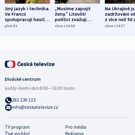
Jiný jazyk i technika.
„Musíme zapojit
Na Ukrajině j
Ve Francii
ženy.“ Litevští
zadržováni o
spolupracují hasiči z
politici zvažují
z více než 50 
různých zemí
dohodu o
Bojovali na s
před 8
h
včera v 16:00
včera v 14:37
demografii
Ruska
Divácké centrum
každý všední den:
8:00—16:00 hodin
261 136 113
info@ceskatelevize.cz
TV program
Pro média
Živé vysílání
Reklama