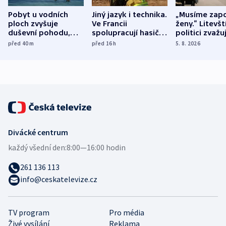
Pobyt u vodních
Jiný jazyk i technika.
„Musíme zapo
ploch zvyšuje
Ve Francii
ženy.“ Litevšt
duševní pohodu,
spolupracují hasiči z
politici zvažuj
ukázala
různých zemí
dohodu o
před 40
m
před 16
h
5. 8. 2026
mezinárodní studie
demografii
Divácké centrum
každý všední den:
8:00—16:00 hodin
261 136 113
info@ceskatelevize.cz
TV program
Pro média
Živé vysílání
Reklama