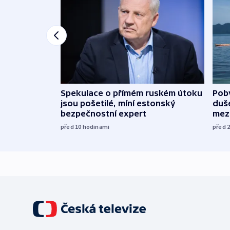
Spekulace o přímém ruském útoku
Poby
jsou pošetilé, míní estonský
duš
bezpečnostní expert
mez
před 10
hodinami
před 