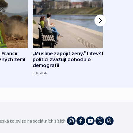
 Francii
„Musíme zapojit ženy.“ Litevští
Na Uk
ůzných zemí
politici zvažují dohodu o
občan
demografii
na s
5. 8. 2026
5. 8. 20
eská televize na sociálních sítích: