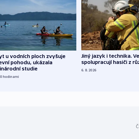
Jiný jazyk i technika. Ve
t u vodních ploch zvyšuje
spolupracují hasiči z r
evní pohodu, ukázala
inárodní studie
6. 8. 2026
20
hodinami
Č