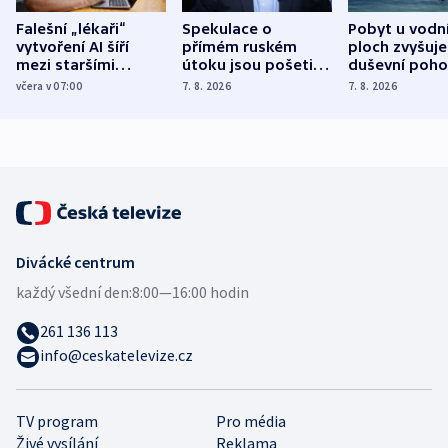
Falešní „lékaři“
Spekulace o
Pobyt u vodn
vytvoření AI šíří
přímém ruském
ploch zvyšuje
mezi staršími
útoku jsou pošetilé,
duševní poho
Poláky nebezpečné
míní estonský
ukázala
včera v 07:00
7. 8. 2026
7. 8. 2026
zdravotní rady
bezpečnostní
mezinárodní 
expert
Divácké centrum
každý všední den:
8:00—16:00 hodin
261 136 113
info@ceskatelevize.cz
TV program
Pro média
Živé vysílání
Reklama