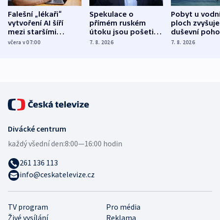
Falešní „lékaři“
Spekulace o
Pobyt u vodn
vytvoření AI šíří
přímém ruském
ploch zvyšuje
mezi staršími
útoku jsou pošetilé,
duševní poho
Poláky nebezpečné
míní estonský
ukázala
včera v 07:00
7. 8. 2026
7. 8. 2026
zdravotní rady
bezpečnostní
mezinárodní 
expert
Divácké centrum
každý všední den:
8:00—16:00 hodin
261 136 113
info@ceskatelevize.cz
TV program
Pro média
Živé vysílání
Reklama