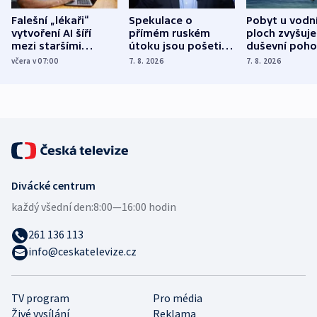
Falešní „lékaři“
Spekulace o
Pobyt u vodn
vytvoření AI šíří
přímém ruském
ploch zvyšuje
mezi staršími
útoku jsou pošetilé,
duševní poho
Poláky nebezpečné
míní estonský
ukázala
včera v 07:00
7. 8. 2026
7. 8. 2026
zdravotní rady
bezpečnostní
mezinárodní 
expert
Divácké centrum
každý všední den:
8:00—16:00 hodin
261 136 113
info@ceskatelevize.cz
TV program
Pro média
Živé vysílání
Reklama