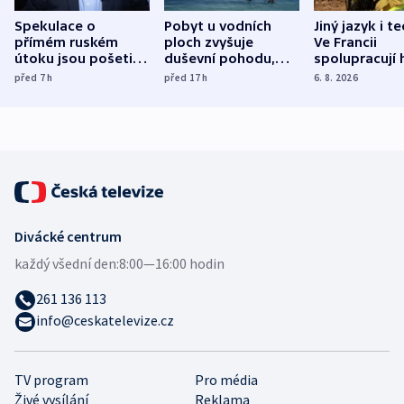
Spekulace o
Pobyt u vodních
Jiný jazyk i t
přímém ruském
ploch zvyšuje
Ve Francii
útoku jsou pošetilé,
duševní pohodu,
spolupracují h
míní estonský
ukázala
různých zemí
před 7
h
před 17
h
6. 8. 2026
bezpečnostní
mezinárodní studie
expert
Divácké centrum
každý všední den:
8:00—16:00 hodin
261 136 113
info@ceskatelevize.cz
TV program
Pro média
Živé vysílání
Reklama