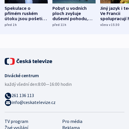
Spekulace o
Pobyt u vodních
Jiný jazyk i t
přímém ruském
ploch zvyšuje
Ve Francii
útoku jsou pošetilé,
duševní pohodu,
spolupracují h
míní estonský
ukázala
různých zemí
před 2
h
před 11
h
včera v 15:30
bezpečnostní
mezinárodní studie
expert
Divácké centrum
každý všední den:
8:00—16:00 hodin
261 136 113
info@ceskatelevize.cz
TV program
Pro média
Živé vysílání
Reklama