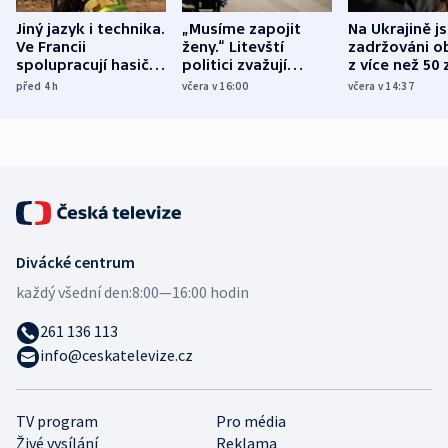
Jiný jazyk i technika.
„Musíme zapojit
Na Ukrajině j
Ve Francii
ženy.“ Litevští
zadržováni o
spolupracují hasiči z
politici zvažují
z více než 50 
různých zemí
dohodu o
Bojovali na s
před 4
h
včera v 16:00
včera v 14:37
demografii
Ruska
Divácké centrum
každý všední den:
8:00—16:00 hodin
261 136 113
info@ceskatelevize.cz
TV program
Pro média
Živé vysílání
Reklama