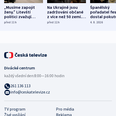
„Musíme zapojit
Na Ukrajině jsou
Španělský
ženy.“ Litevští
zadržováni občané
pořadatel fes
politici zvažují
z více než 50 zemí.
dostal pokut
dohodu o
Bojovali na straně
nekalé prakti
před 11
h
před 12
h
4. 8. 2026
demografii
Ruska
Divácké centrum
každý všední den:
8:00—16:00 hodin
261 136 113
info@ceskatelevize.cz
TV program
Pro média
Živé vysílání
Reklama