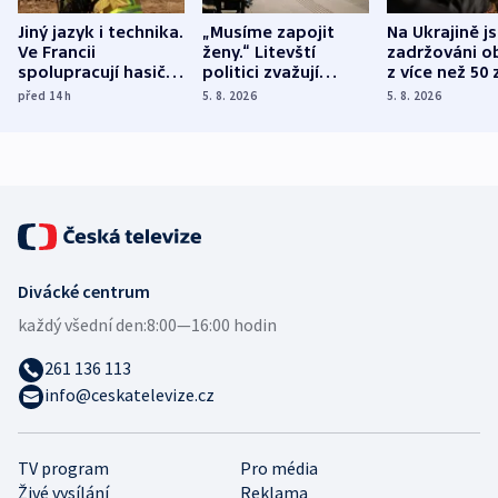
Jiný jazyk i technika.
„Musíme zapojit
Na Ukrajině j
Ve Francii
ženy.“ Litevští
zadržováni o
spolupracují hasiči z
politici zvažují
z více než 50 
různých zemí
dohodu o
Bojovali na s
před 14
h
5. 8. 2026
5. 8. 2026
demografii
Ruska
Divácké centrum
každý všední den:
8:00—16:00 hodin
261 136 113
info@ceskatelevize.cz
TV program
Pro média
Živé vysílání
Reklama