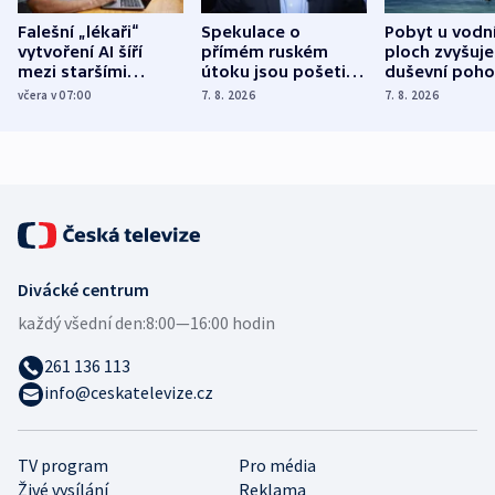
Falešní „lékaři“
Spekulace o
Pobyt u vodn
vytvoření AI šíří
přímém ruském
ploch zvyšuje
mezi staršími
útoku jsou pošetilé,
duševní poho
Poláky nebezpečné
míní estonský
ukázala
včera v 07:00
7. 8. 2026
7. 8. 2026
zdravotní rady
bezpečnostní
mezinárodní 
expert
Divácké centrum
každý všední den:
8:00—16:00 hodin
261 136 113
info@ceskatelevize.cz
TV program
Pro média
Živé vysílání
Reklama