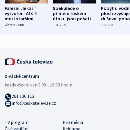
Falešní „lékaři“
Spekulace o
Pobyt u vodn
vytvoření AI šíří
přímém ruském
ploch zvyšuje
mezi staršími
útoku jsou pošetilé,
duševní poho
Poláky nebezpečné
míní estonský
ukázala
včera v 07:00
7. 8. 2026
7. 8. 2026
zdravotní rady
bezpečnostní
mezinárodní 
expert
Divácké centrum
každý všední den:
8:00—16:00 hodin
261 136 113
info@ceskatelevize.cz
TV program
Pro média
Živé vysílání
Reklama