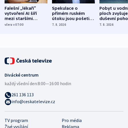
Falešní „lékaři“
Spekulace o
Pobyt u vodn
vytvoření AI šíří
přímém ruském
ploch zvyšuje
mezi staršími
útoku jsou pošetilé,
duševní poho
Poláky nebezpečné
míní estonský
ukázala
včera v 07:00
7. 8. 2026
7. 8. 2026
zdravotní rady
bezpečnostní
mezinárodní 
expert
Divácké centrum
každý všední den:
8:00—16:00 hodin
261 136 113
info@ceskatelevize.cz
TV program
Pro média
Živé vysílání
Reklama