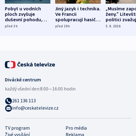
Pobyt u vodních
Jiný jazyk i technika.
„Musíme zapo
ploch zvyšuje
Ve Francii
ženy.“ Litevšt
duševní pohodu,
spolupracují hasiči z
politici zvažuj
ukázala
různých zemí
dohodu o
před 3
h
před 19
h
5. 8. 2026
mezinárodní studie
demografii
Divácké centrum
každý všední den:
8:00—16:00 hodin
261 136 113
info@ceskatelevize.cz
TV program
Pro média
Živé vysílání
Reklama