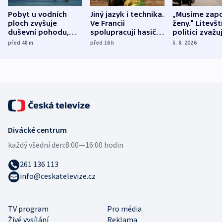
Pobyt u vodních
Jiný jazyk i technika.
„Musíme zapo
ploch zvyšuje
Ve Francii
ženy.“ Litevšt
duševní pohodu,
spolupracují hasiči z
politici zvažuj
ukázala
různých zemí
dohodu o
před 48
m
před 16
h
5. 8. 2026
mezinárodní studie
demografii
Divácké centrum
každý všední den:
8:00—16:00 hodin
261 136 113
info@ceskatelevize.cz
TV program
Pro média
Živé vysílání
Reklama