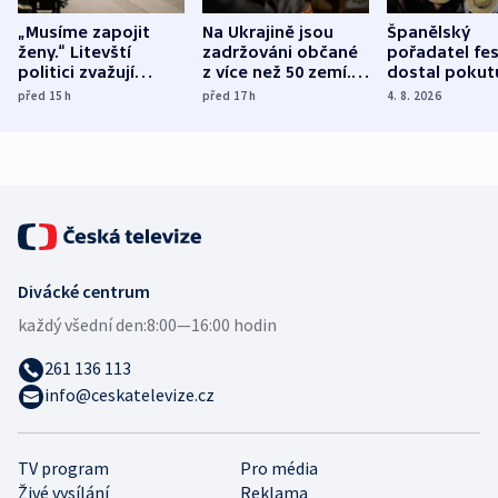
„Musíme zapojit
Na Ukrajině jsou
Španělský
ženy.“ Litevští
zadržováni občané
pořadatel fes
politici zvažují
z více než 50 zemí.
dostal pokut
dohodu o
Bojovali na straně
nekalé prakti
před 15
h
před 17
h
4. 8. 2026
demografii
Ruska
Divácké centrum
každý všední den:
8:00—16:00 hodin
261 136 113
info@ceskatelevize.cz
TV program
Pro média
Živé vysílání
Reklama