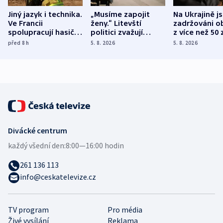
Jiný jazyk i technika.
„Musíme zapojit
Na Ukrajině j
Ve Francii
ženy.“ Litevští
zadržováni o
spolupracují hasiči z
politici zvažují
z více než 50 
různých zemí
dohodu o
Bojovali na s
před 8
h
5. 8. 2026
5. 8. 2026
demografii
Ruska
Divácké centrum
každý všední den:
8:00—16:00 hodin
261 136 113
info@ceskatelevize.cz
TV program
Pro média
Živé vysílání
Reklama