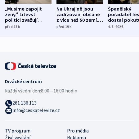
„Musíme zapojit
Na Ukrajině jsou
Španělský
ženy.“ Litevští
zadržováni občané
pořadatel fes
politici zvažují
z více než 50 zemí.
dostal pokut
dohodu o
Bojovali na straně
nekalé prakti
před 18
h
před 19
h
4. 8. 2026
demografii
Ruska
Divácké centrum
každý všední den:
8:00—16:00 hodin
261 136 113
info@ceskatelevize.cz
TV program
Pro média
Živé vysílání
Reklama