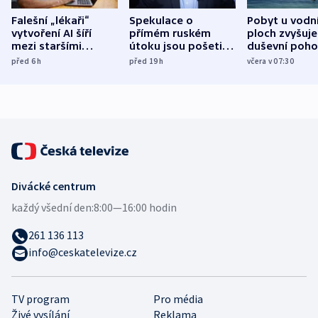
Falešní „lékaři“
Spekulace o
Pobyt u vodn
vytvoření AI šíří
přímém ruském
ploch zvyšuje
mezi staršími
útoku jsou pošetilé,
duševní poho
Poláky nebezpečné
míní estonský
ukázala
před 6
h
před 19
h
včera v 07:30
zdravotní rady
bezpečnostní
mezinárodní 
expert
Divácké centrum
každý všední den:
8:00—16:00 hodin
261 136 113
info@ceskatelevize.cz
TV program
Pro média
Živé vysílání
Reklama