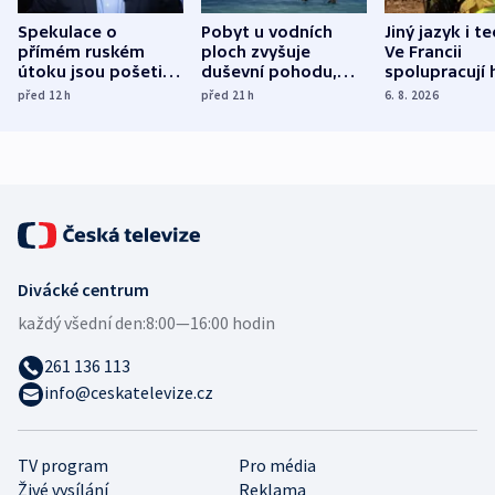
Spekulace o
Pobyt u vodních
Jiný jazyk i t
přímém ruském
ploch zvyšuje
Ve Francii
útoku jsou pošetilé,
duševní pohodu,
spolupracují h
míní estonský
ukázala
různých zemí
před 12
h
před 21
h
6. 8. 2026
bezpečnostní
mezinárodní studie
expert
Divácké centrum
každý všední den:
8:00—16:00 hodin
261 136 113
info@ceskatelevize.cz
TV program
Pro média
Živé vysílání
Reklama