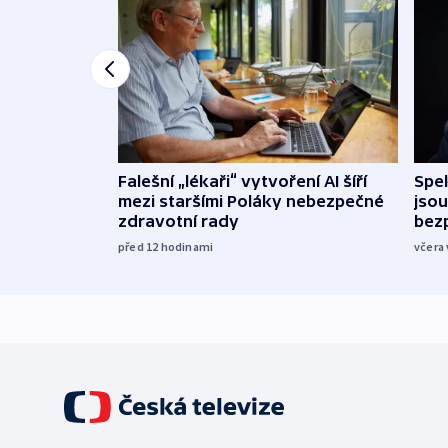
Falešní „lékaři“ vytvoření AI šíří
Spe
mezi staršími Poláky nebezpečné
jsou
zdravotní rady
bez
před 12
hodinami
včera 