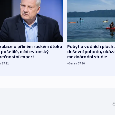
kulace o přímém ruském útoku
Pobyt u vodních ploch 
 pošetilé, míní estonský
duševní pohodu, ukáza
pečnostní expert
mezinárodní studie
v 17:11
včera v 07:30
Č