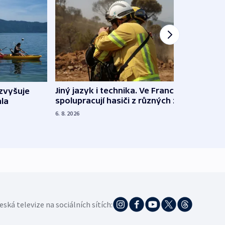
Jiný jazyk i technika. Ve Francii
zvyšuje
„Musí
spolupracují hasiči z různých zemí
la
polit
demo
6. 8. 2026
5. 8. 20
eská televize na sociálních sítích: