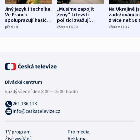
Jiný jazyk i technika.
„Musíme zapojit
Na Ukrajině j
Ve Francii
ženy.“ Litevští
zadržováni o
spolupracují hasiči z
politici zvažují
z více než 50 
různých zemí
dohodu o
Bojovali na s
před 1
h
včera v 16:00
včera v 14:37
demografii
Ruska
Divácké centrum
každý všední den:
8:00—16:00 hodin
261 136 113
info@ceskatelevize.cz
TV program
Pro média
Živé vysílání
Reklama