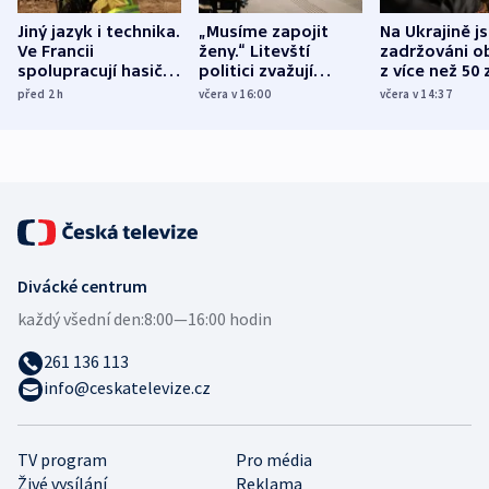
Jiný jazyk i technika.
„Musíme zapojit
Na Ukrajině j
Ve Francii
ženy.“ Litevští
zadržováni o
spolupracují hasiči z
politici zvažují
z více než 50 
různých zemí
dohodu o
Bojovali na s
před 2
h
včera v 16:00
včera v 14:37
demografii
Ruska
Divácké centrum
každý všední den:
8:00—16:00 hodin
261 136 113
info@ceskatelevize.cz
TV program
Pro média
Živé vysílání
Reklama