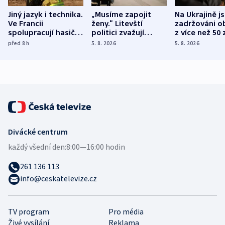
Jiný jazyk i technika.
„Musíme zapojit
Na Ukrajině j
Ve Francii
ženy.“ Litevští
zadržováni o
spolupracují hasiči z
politici zvažují
z více než 50 
různých zemí
dohodu o
Bojovali na s
před 8
h
5. 8. 2026
5. 8. 2026
demografii
Ruska
Divácké centrum
každý všední den:
8:00—16:00 hodin
261 136 113
info@ceskatelevize.cz
TV program
Pro média
Živé vysílání
Reklama