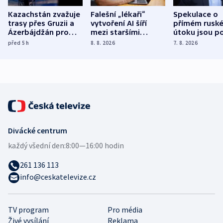
Kazachstán zvažuje
Falešní „lékaři“
Spekulace o
trasy přes Gruzii a
vytvoření AI šíří
přímém rusk
Ázerbájdžán pro
mezi staršími
útoku jsou po
vývoz ropy do
Poláky nebezpečné
míní estonsk
před 5
h
8. 8. 2026
7. 8. 2026
Evropy
zdravotní rady
bezpečnostn
expert
Divácké centrum
každý všední den:
8:00—16:00 hodin
261 136 113
info@ceskatelevize.cz
TV program
Pro média
Živé vysílání
Reklama