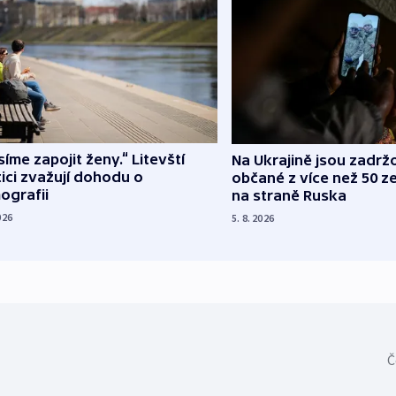
íme zapojit ženy.“ Litevští
Na Ukrajině jsou zadrž
tici zvažují dohodu o
občané z více než 50 ze
ografii
na straně Ruska
026
5. 8. 2026
Č