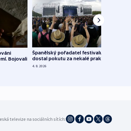
Španělský pořadatel festivalu
ováni
Lesn
dostal pokutu za nekalé praktiky
mí. Bojovali
dopa
zdrav
4. 8. 2026
4. 8. 20
eská televize na sociálních sítích: