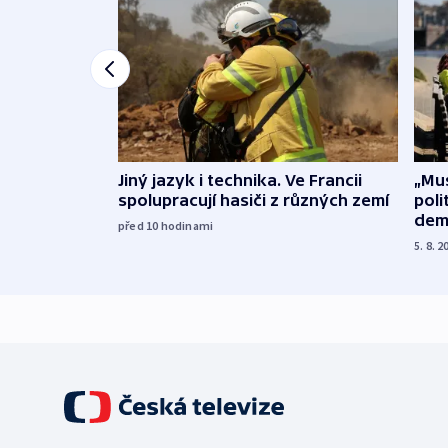
Jiný jazyk i technika. Ve Francii
„Mus
spolupracují hasiči z různých zemí
poli
dem
před 10
hodinami
5. 8. 2