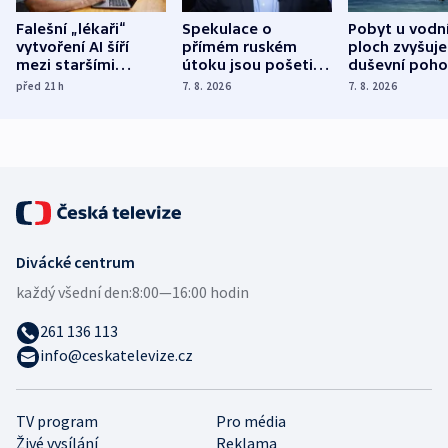
Falešní „lékaři“
Spekulace o
Pobyt u vodn
vytvoření AI šíří
přímém ruském
ploch zvyšuje
mezi staršími
útoku jsou pošetilé,
duševní poho
Poláky nebezpečné
míní estonský
ukázala
před 21
h
7. 8. 2026
7. 8. 2026
zdravotní rady
bezpečnostní
mezinárodní 
expert
Divácké centrum
každý všední den:
8:00—16:00 hodin
261 136 113
info@ceskatelevize.cz
TV program
Pro média
Živé vysílání
Reklama