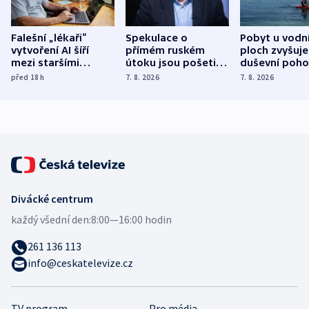
Falešní „lékaři“
Spekulace o
Pobyt u vodn
vytvoření AI šíří
přímém ruském
ploch zvyšuje
mezi staršími
útoku jsou pošetilé,
duševní poho
Poláky nebezpečné
míní estonský
ukázala
před 18
h
7. 8. 2026
7. 8. 2026
zdravotní rady
bezpečnostní
mezinárodní 
expert
Divácké centrum
každý všední den:
8:00—16:00 hodin
261 136 113
info@ceskatelevize.cz
TV program
Pro média